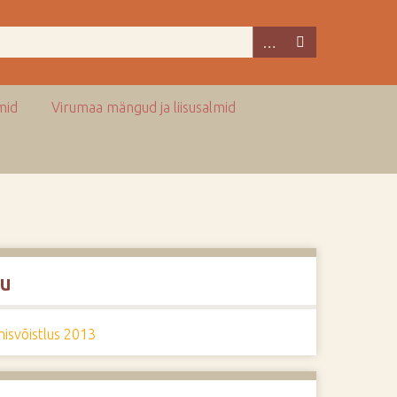
mid
Virumaa mängud ja liisusalmid
u
isvõistlus 2013