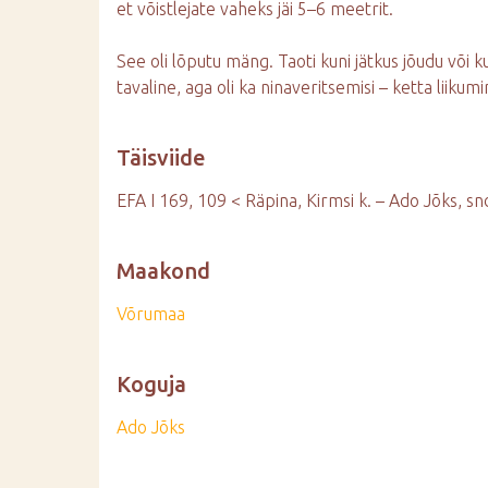
et võistlejate vaheks jäi 5–6 meetrit.
See oli lõputu mäng. Taoti kuni jätkus jõudu või 
tavaline, aga oli ka ninaveritsemisi – ketta liikum
Täisviide
EFA I 169, 109 < Räpina, Kirmsi k. – Ado Jõks, sn
Maakond
Võrumaa
Koguja
Ado Jõks