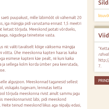
Sild
liisuv
 saeti puupakust, mille läbimõõt oli vähemalt 20
ks, iga mängija pidi varustama ennast 1,5 meetri
t ketast tõrjuda. Meeskond jaotati võrdseks,
Vii
aaga, nägudega teineteise vasta.
s nii: valiti tavaliselt kõige väiksema mängija
“Kett
nni võtta. Ühe meeskonna kapten haaras kaika
rahval
ga esimese kapteni käe pealt, nii kuni kaika
http:
ida ja sellega kolm korda ümber pea keerutada,
7
.
use.
PRIND
e selle algusjoon. Meeskonnad taganesid sellest
l, viskajaks tugevam, lennutas ketta
ool tõrjuda meeskonna rivist ainult sammu jagu
ksis meeskonnarivist läbi, pidi meeskond
Heite teinud meeskond liikus aga niipalju edasi,