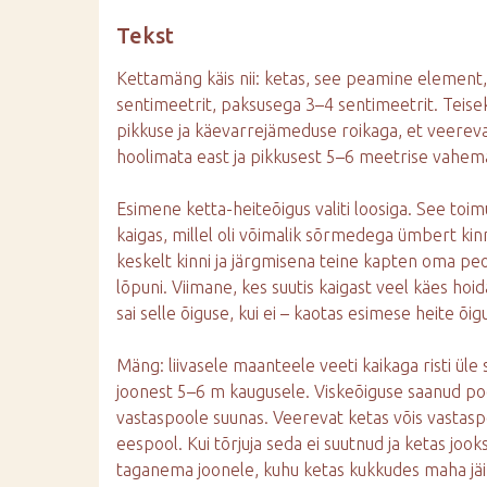
d
Tekst
e
Kettamäng käis nii: ketas, see peamine element,
sentimeetrit, paksusega 3–4 sentimeetrit. Teise
pikkuse ja käevarrejämeduse roikaga, et veereva
hoolimata east ja pikkusest 5–6 meetrise vahem
Esimene ketta-heiteõigus valiti loosiga. See toimu
kaigas, millel oli võimalik sõrmedega ümbert ki
keskelt kinni ja järgmisena teine kapten oma peo
lõpuni. Viimane, kes suutis kaigast veel käes ho
sai selle õiguse, kui ei – kaotas esimese heite õig
Mäng: liivasele maanteele veeti kaikaga risti ül
joonest 5–6 m kaugusele. Viskeõiguse saanud poo
vastaspoole suunas. Veerevat ketas võis vastasp
eespool. Kui tõrjuja seda ei suutnud ja ketas joo
taganema joonele, kuhu ketas kukkudes maha jäi. 