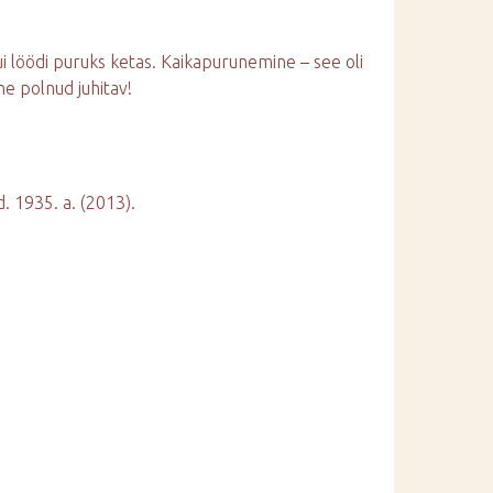
kui löödi puruks ketas. Kaikapurunemine – see oli
ine polnud juhitav!
d. 1935. a. (2013).