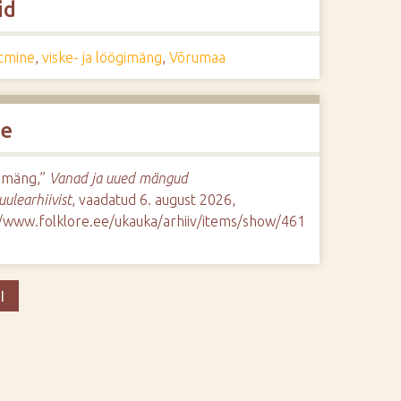
id
õtmine
,
viske- ja löögimäng
,
Võrumaa
de
amäng,”
Vanad ja uued mängud
uulearhiivist
, vaadatud 6. august 2026,
//www.folklore.ee/ukauka/arhiiv/items/show/461
I