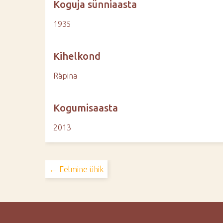
Koguja sünniaasta
1935
Kihelkond
Räpina
Kogumisaasta
2013
← Eelmine ühik