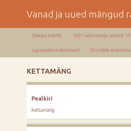
M
i
Vanad ja uued mängud ra
n
e
p
Ukauka esileht
1001 lastemängu aastast 1
e
a
Lapsepõlvemälestused
Sirvi kõiki andmebaa
m
i
s
KETTAMÄNG
e
s
i
s
Pealkiri
u
j
Kettamäng
u
u
r