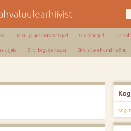
hvaluulearhiivist
935
Jõulu- ja uusaastamängud
Õuemängud
Liisusal
sikirjeid
Sirvi kogude kaupa
Sirvi silte ehk märksõnu
Kog
Kogum