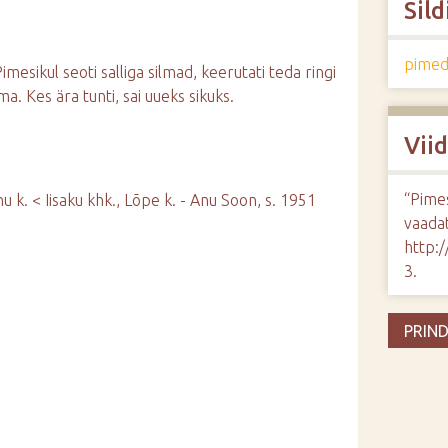
Sild
pime
mesikul seoti salliga silmad, keerutati teda ringi
ma. Kes ära tunti, sai uueks sikuks.
Vii
“Pime
hu k. < Iisaku khk., Lõpe k. - Anu Soon, s. 1951
vaadat
http:
3
.
PRIND