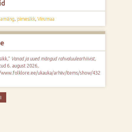
id
damäng
,
pimesikk
,
Virumaa
de
sikk,”
Vanad ja uued mängud rahvaluulearhiivist
,
ud 6. august 2026,
//www.folklore.ee/ukauka/arhiiv/items/show/432
I