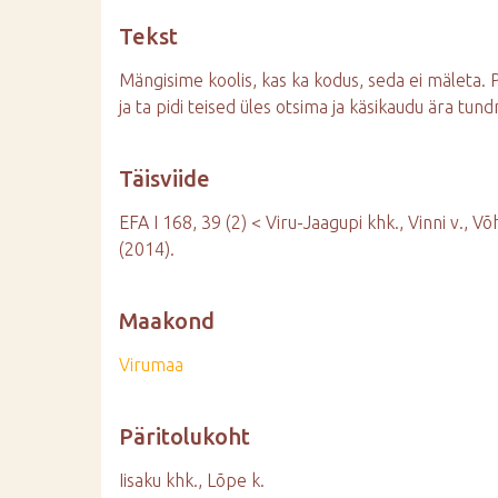
d
Tekst
e
Mängisime koolis, kas ka kodus, seda ei mäleta. Pi
ja ta pidi teised üles otsima ja käsikaudu ära tund
Täisviide
EFA I 168, 39 (2) < Viru-Jaagupi khk., Vinni v., Võ
(2014).
Maakond
Virumaa
Päritolukoht
Iisaku khk., Lõpe k.