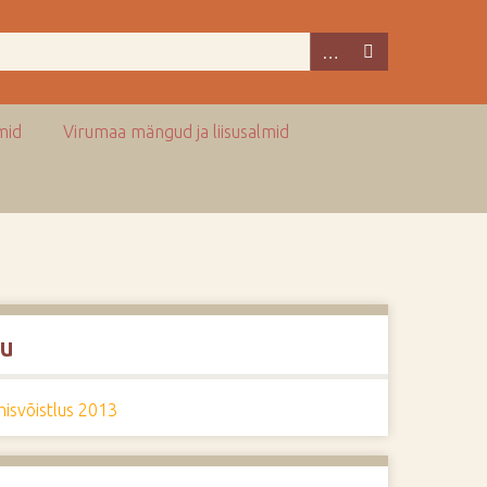
mid
Virumaa mängud ja liisusalmid
u
isvõistlus 2013