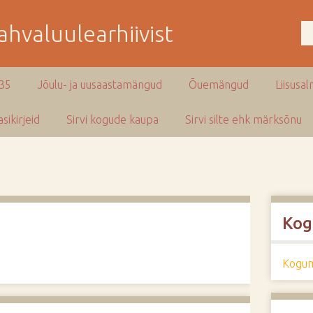
hvaluulearhiivist
935
Jõulu- ja uusaastamängud
Õuemängud
Liisusal
sikirjeid
Sirvi kogude kaupa
Sirvi silte ehk märksõnu
Kog
Kogum