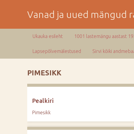
M
i
Vanad ja uued mängud ra
n
e
p
Ukauka esileht
1001 lastemängu aastast 1
e
a
Lapsepõlvemälestused
Sirvi kõiki andmebaa
m
i
s
PIMESIKK
e
s
i
s
Pealkiri
u
j
Pimesikk
u
u
r