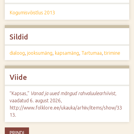
Kogumisvõistlus 2013
Sildid
dialoog
,
jooksumäng
,
kapsamäng
,
Tartumaa
,
tirimine
Viide
“Kapsas,”
Vanad ja uued mängud rahvaluulearhiivist
,
vaadatud 6. august 2026,
http://www.folklore.ee/ukauka/arhiiv/items/show/33
13
.
PRINDI