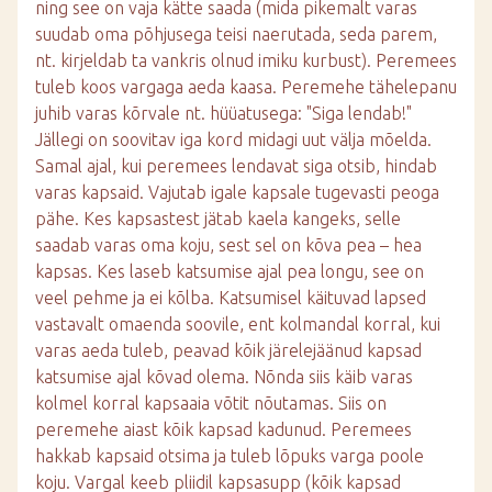
ning see on vaja kätte saada (mida pikemalt varas
suudab oma põhjusega teisi naerutada, seda parem,
nt. kirjeldab ta vankris olnud imiku kurbust). Peremees
tuleb koos vargaga aeda kaasa. Peremehe tähelepanu
juhib varas kõrvale nt. hüüatusega: "Siga lendab!"
Jällegi on soovitav iga kord midagi uut välja mõelda.
Samal ajal, kui peremees lendavat siga otsib, hindab
varas kapsaid. Vajutab igale kapsale tugevasti peoga
pähe. Kes kapsastest jätab kaela kangeks, selle
saadab varas oma koju, sest sel on kõva pea – hea
kapsas. Kes laseb katsumise ajal pea longu, see on
veel pehme ja ei kõlba. Katsumisel käituvad lapsed
vastavalt omaenda soovile, ent kolmandal korral, kui
varas aeda tuleb, peavad kõik järelejäänud kapsad
katsumise ajal kõvad olema. Nõnda siis käib varas
kolmel korral kapsaaia võtit nõutamas. Siis on
peremehe aiast kõik kapsad kadunud. Peremees
hakkab kapsaid otsima ja tuleb lõpuks varga poole
koju. Vargal keeb pliidil kapsasupp (kõik kapsad