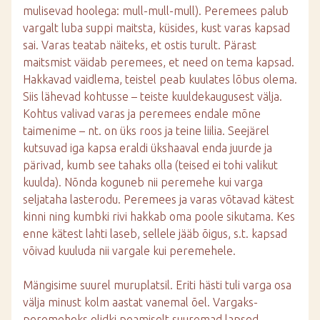
mulisevad hoolega: mull-mull-mull). Peremees palub
vargalt luba suppi maitsta, küsides, kust varas kapsad
sai. Varas teatab näiteks, et ostis turult. Pärast
maitsmist väidab peremees, et need on tema kapsad.
Hakkavad vaidlema, teistel peab kuulates lõbus olema.
Siis lähevad kohtusse – teiste kuuldekaugusest välja.
Kohtus valivad varas ja peremees endale mõne
taimenime – nt. on üks roos ja teine liilia. Seejärel
kutsuvad iga kapsa eraldi ükshaaval enda juurde ja
pärivad, kumb see tahaks olla (teised ei tohi valikut
kuulda). Nõnda koguneb nii peremehe kui varga
seljataha lasterodu. Peremees ja varas võtavad kätest
kinni ning kumbki rivi hakkab oma poole sikutama. Kes
enne kätest lahti laseb, sellele jääb õigus, s.t. kapsad
võivad kuuluda nii vargale kui peremehele.
Mängisime suurel muruplatsil. Eriti hästi tuli varga osa
välja minust kolm aastat vanemal õel. Vargaks-
peremeheks olidki peamiselt suuremad lapsed.