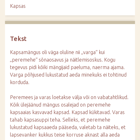
d
Kapsas
e
Tekst
Kapsamängus oli väga oluline nii „varga“ kui
„peremehe“ sõnaosavus ja näitlemisoskus. Kogu
tegevus pidi kõiki mängijaid paeluma, naerma ajama.
Varga põhjused lukustatud aeda minekuks ei tohtinud
korduda.
Peremees ja varas loetakse välja või on vabatahtlikud.
Kõik ülejäänud mängus osalejad on peremehe
kapsaaias kasvavad kapsad. Kapsad kükitavad. Varas
tahab kapsasuppi teha. Selleks, et peremehe
lukustatud kapsaaeda pääseda, valetab ta näiteks, et
lapsevanker kukkus teise korruse aknast alla aeda