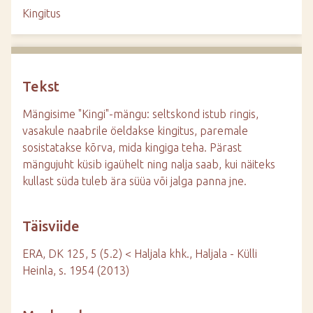
d
Kingitus
e
Tekst
Mängisime "Kingi"-mängu: seltskond istub ringis,
vasakule naabrile öeldakse kingitus, paremale
sosistatakse kõrva, mida kingiga teha. Pärast
mängujuht küsib igaühelt ning nalja saab, kui näiteks
kullast süda tuleb ära süüa või jalga panna jne.
Täisviide
ERA, DK 125, 5 (5.2) < Haljala khk., Haljala - Külli
Heinla, s. 1954 (2013)