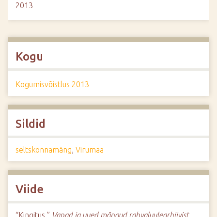
2013
Kogu
Kogumisvõistlus 2013
Sildid
seltskonnamäng
,
Virumaa
Viide
“Kingitus,”
Vanad ja uued mängud rahvaluulearhiivist
,