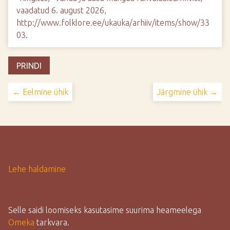
vaadatud 6. august 2026,
http://www.folklore.ee/ukauka/arhiiv/items/show/33
03
.
PRINDI
← Eelmine ühik
Järgmine ühik →
Lehe haldamine
Selle saidi loomiseks kasutasime suurima heameelega
Omeka
tarkvara.