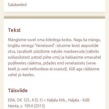
d
Salakeeled
e
Tekst
Mängisime suvel oma õdedega kodus. Nagu ka mängu,
tingliku nimega "Venelased": istusime kivist aiapostide
otsa, tavaliselt püüdsime natuke maskeeruda (näiteks
sukkpükstest patsid pähe vms) ja hakkasime omavahel
pudikeeles rääkima, pidades end venelasteks (vene
keelt ju veel eelkoolieas ei osanud). Küll aga rääkisime
vahel pi-keeles.
Täisviide
ERA, DK 125, 4 (5.1) < Haljala khk., Haljala - Külli
Heinla, s. 1954 (2013)