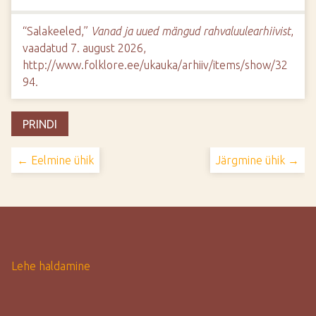
“Salakeeled,”
Vanad ja uued mängud rahvaluulearhiivist
,
vaadatud 7. august 2026,
http://www.folklore.ee/ukauka/arhiiv/items/show/32
94
.
PRINDI
← Eelmine ühik
Järgmine ühik →
Lehe haldamine