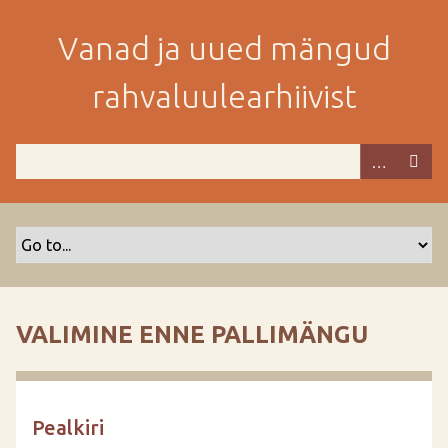
M
i
Vanad ja uued mängud
n
e
rahvaluulearhiivist
p
e
a
m
i
s
e
s
i
s
VALIMINE ENNE PALLIMÄNGU
u
j
u
u
Pealkiri
r