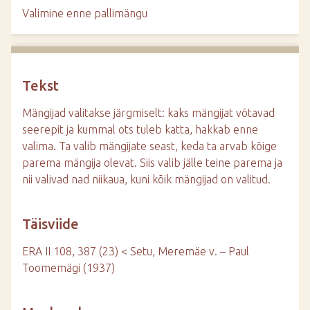
d
Valimine enne pallimängu
e
Tekst
Mängijad valitakse järgmiselt: kaks mängijat võtavad
seerepit ja kummal ots tuleb katta, hakkab enne
valima. Ta valib mängijate seast, keda ta arvab kõige
parema mängija olevat. Siis valib jälle teine parema ja
nii valivad nad niikaua, kuni kõik mängijad on valitud.
Täisviide
ERA II 108, 387 (23) < Setu, Meremäe v. – Paul
Toomemägi (1937)