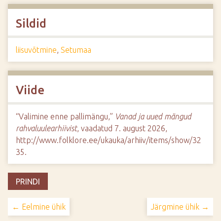
Sildid
liisuvõtmine
,
Setumaa
Viide
“Valimine enne pallimängu,”
Vanad ja uued mängud
rahvaluulearhiivist
, vaadatud 7. august 2026,
http://www.folklore.ee/ukauka/arhiiv/items/show/32
35
.
PRINDI
← Eelmine ühik
Järgmine ühik →