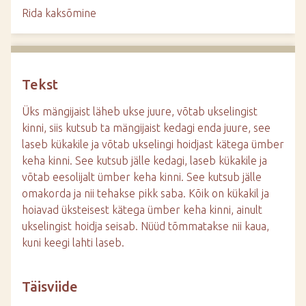
d
Rida kaksõmine
e
Tekst
Üks mängijaist läheb ukse juure, võtab ukselingist
kinni, siis kutsub ta mängijaist kedagi enda juure, see
laseb kükakile ja võtab ukselingi hoidjast kätega ümber
keha kinni. See kutsub jälle kedagi, laseb kükakile ja
võtab eesolijalt ümber keha kinni. See kutsub jälle
omakorda ja nii tehakse pikk saba. Kõik on kükakil ja
hoiavad üksteisest kätega ümber keha kinni, ainult
ukselingist hoidja seisab. Nüüd tõmmatakse nii kaua,
kuni keegi lahti laseb.
Täisviide