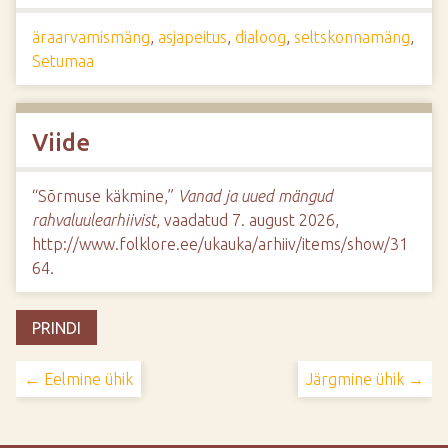
äraarvamismäng
,
asjapeitus
,
dialoog
,
seltskonnamäng
,
Setumaa
Viide
“Sõrmuse käkmine,”
Vanad ja uued mängud
rahvaluulearhiivist
, vaadatud 7. august 2026,
http://www.folklore.ee/ukauka/arhiiv/items/show/31
64
.
PRINDI
← Eelmine ühik
Järgmine ühik →