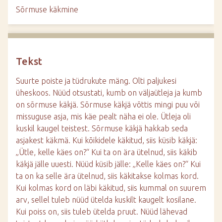
d
Sõrmuse käkmine
e
Tekst
Suurte poiste ja tüdrukute mäng. Olti paljukesi
üheskoos. Nüüd otsustati, kumb on väljaütleja ja kumb
on sõrmuse käkjä. Sõrmuse käkjä võttis mingi puu või
missuguse asja, mis käe pealt näha ei ole. Ütleja oli
kuskil kaugel teistest. Sõrmuse käkjä hakkab seda
asjakest käkmä. Kui kõikidele käkitud, siis küsib käkjä:
„Ütle, kelle käes on?“ Kui ta on ära ütelnud, siis käkib
käkjä jälle uuesti. Nüüd küsib jälle: „Kelle käes on?“ Kui
ta on ka selle ära ütelnud, siis käkitakse kolmas kord.
Kui kolmas kord on läbi käkitud, siis kummal on suurem
arv, sellel tuleb nüüd ütelda kuskilt kaugelt kosilane.
Kui poiss on, siis tuleb ütelda pruut. Nüüd lähevad