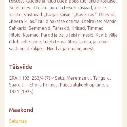
teistest kaugele ja nüüd ütleb poiss tüdrukule kosilase.
Nüüd tulevad teiste juure ja teised küsivad, kus te
käisite. Vastavad: „Kosjas käisin.“ „Kus külas?“ Ütlevad:
„Keera külas.“ Nüüd hakatse otsima. Üteltakse: Matsid,
Sahkarid, Semmenid, Taraskid, Kriisad, Timmad,
Hilpid, Kusmad, Parod ja palju teisi nimesid. Kumb välja
ütleb selle nime, tuleb temal ütlejaks olla, ja teine
saab nüüd käkjäks. Nüüd algab mäng uuesti.
Täisviide
ERA II 103, 233/4 (7) < Setu, Meremäe v., Tsirgu k.,
Saare t. – Efimia Priimus, Puista algkooli õpilane, s.
1921 (1935)
Maakond
Setumaa