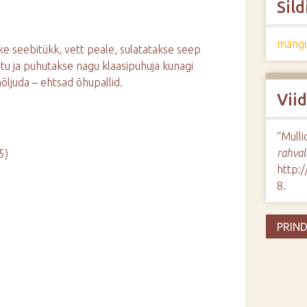
Sild
mängu
uke seebitükk, vett peale, sulatatakse seep
tu ja puhutakse nagu klaasipuhuja kunagi
õljuda – ehtsad õhupallid.
Vii
“Mull
rahval
5)
http:
8
.
PRIND