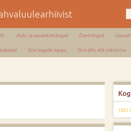
hvaluulearhiivist
935
Jõulu- ja uusaastamängud
Õuemängud
Liisusal
sikirjeid
Sirvi kogude kaupa
Sirvi silte ehk märksõnu
Kog
1001 