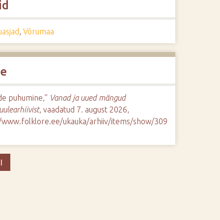
id
asjad
,
Võrumaa
de
ide puhumine,”
Vanad ja uued mängud
uulearhiivist
, vaadatud 7. august 2026,
//www.folklore.ee/ukauka/arhiiv/items/show/309
I