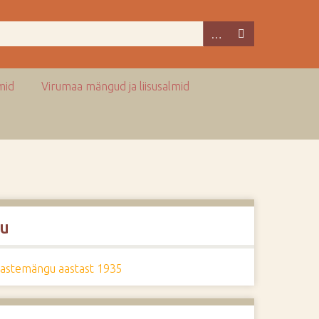
mid
Virumaa mängud ja liisusalmid
u
lastemängu aastast 1935