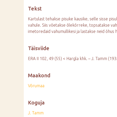
d
Tekst
e
Kartulast tehakse pisuke kausike, selle sisse pis
vahule. Siis võetakse õlekõrreke, topsatakse vah
imetoredaid vahumullikesi ja lastakse neid õhus h
Täisviide
ERA II 102, 49 (55) < Hargla khk. – J. Tamm (193
Maakond
Võrumaa
Koguja
J. Tamm