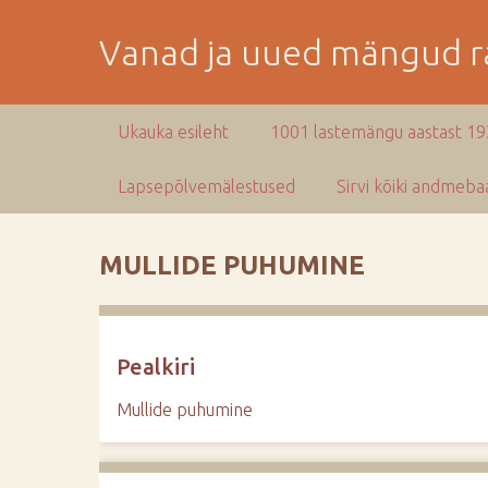
M
i
Vanad ja uued mängud ra
n
e
p
Ukauka esileht
1001 lastemängu aastast 1
e
a
Lapsepõlvemälestused
Sirvi kõiki andmebaa
m
i
s
MULLIDE PUHUMINE
e
s
i
s
Pealkiri
u
j
Mullide puhumine
u
u
r