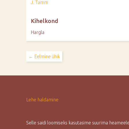
J. Tamm
Kihelkond
Hargla
← Eelmine ühik
Lehe haldamine
Selle saidi loomiseks kasutasime suurima heamee