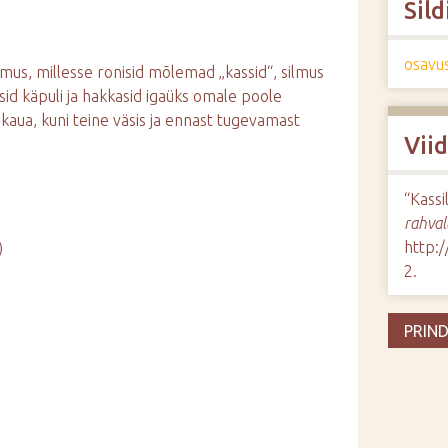
Sild
osavu
lmus, millesse ronisid mõlemad „kassid“, silmus
ssid käpuli ja hakkasid igaüks omale poole
 kaua, kuni teine väsis ja ennast tugevamast
Vii
“Kassi
rahval
http:
)
2
.
PRIND