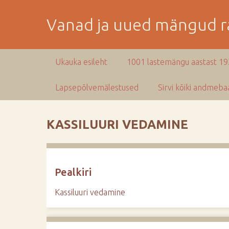
M
i
Vanad ja uued mängud ra
n
e
p
Ukauka esileht
1001 lastemängu aastast 1
e
a
Lapsepõlvemälestused
Sirvi kõiki andmebaa
m
i
s
KASSILUURI VEDAMINE
e
s
i
s
Pealkiri
u
j
Kassiluuri vedamine
u
u
r