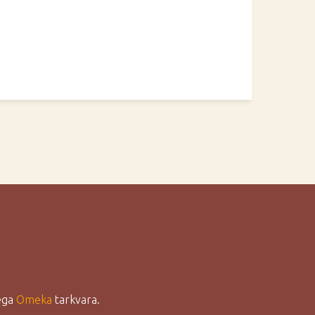
lega
Omeka
tarkvara.