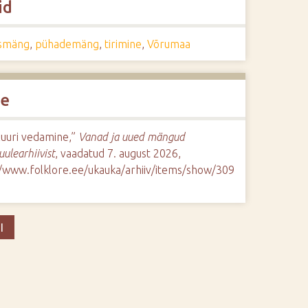
id
smäng
,
pühademäng
,
tirimine
,
Võrumaa
de
luuri vedamine,”
Vanad ja uued mängud
uulearhiivist
, vaadatud 7. august 2026,
//www.folklore.ee/ukauka/arhiiv/items/show/309
I