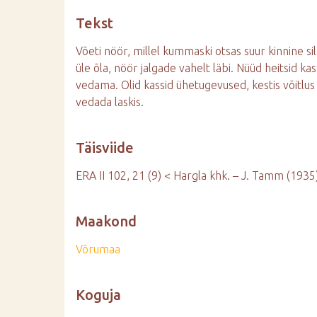
d
Tekst
e
Võeti nöör, millel kummaski otsas suur kinnine si
üle õla, nöör jalgade vahelt läbi. Nüüd heitsid ka
vedama. Olid kassid ühetugevused, kestis võitlus
vedada laskis.
Täisviide
ERA II 102, 21 (9) < Hargla khk. – J. Tamm (1935
Maakond
Võrumaa
Koguja