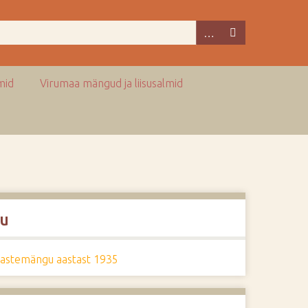
mid
Virumaa mängud ja liisusalmid
u
lastemängu aastast 1935