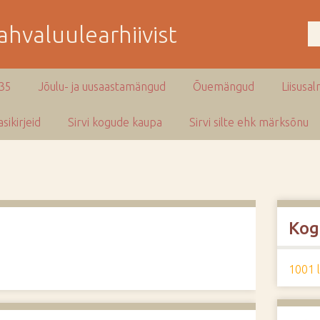
hvaluulearhiivist
935
Jõulu- ja uusaastamängud
Õuemängud
Liisusal
sikirjeid
Sirvi kogude kaupa
Sirvi silte ehk märksõnu
Kog
1001 