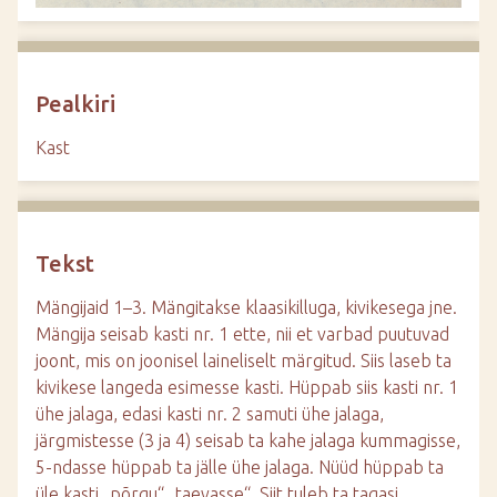
Pealkiri
Kast
Tekst
Mängijaid 1–3. Mängitakse klaasikilluga, kivikesega jne.
Mängija seisab kasti nr. 1 ette, nii et varbad puutuvad
joont, mis on joonisel laineliselt märgitud. Siis laseb ta
kivikese langeda esimesse kasti. Hüppab siis kasti nr. 1
ühe jalaga, edasi kasti nr. 2 samuti ühe jalaga,
järgmistesse (3 ja 4) seisab ta kahe jalaga kummagisse,
5-ndasse hüppab ta jälle ühe jalaga. Nüüd hüppab ta
üle kasti „põrgu“ „taevasse“. Siit tuleb ta tagasi,