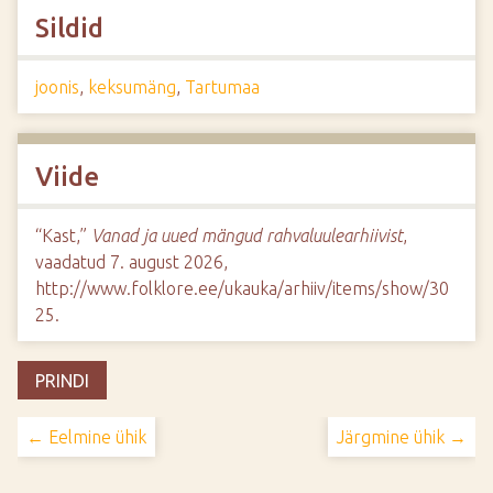
Sildid
joonis
,
keksumäng
,
Tartumaa
Viide
“Kast,”
Vanad ja uued mängud rahvaluulearhiivist
,
vaadatud 7. august 2026,
http://www.folklore.ee/ukauka/arhiiv/items/show/30
25
.
PRINDI
← Eelmine ühik
Järgmine ühik →