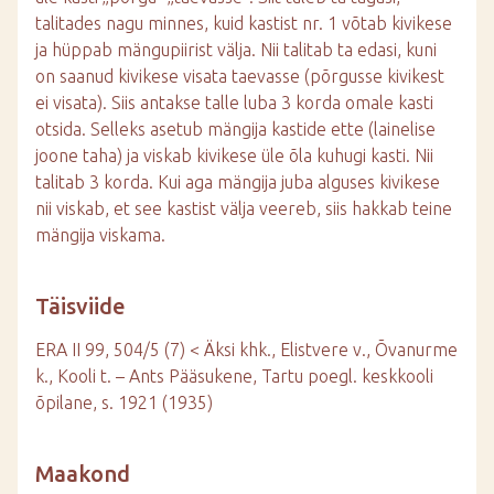
talitades nagu minnes, kuid kastist nr. 1 võtab kivikese
ja hüppab mängupiirist välja. Nii talitab ta edasi, kuni
on saanud kivikese visata taevasse (põrgusse kivikest
ei visata). Siis antakse talle luba 3 korda omale kasti
otsida. Selleks asetub mängija kastide ette (lainelise
joone taha) ja viskab kivikese üle õla kuhugi kasti. Nii
talitab 3 korda. Kui aga mängija juba alguses kivikese
nii viskab, et see kastist välja veereb, siis hakkab teine
mängija viskama.
Täisviide
ERA II 99, 504/5 (7) < Äksi khk., Elistvere v., Õvanurme
k., Kooli t. – Ants Pääsukene, Tartu poegl. keskkooli
õpilane, s. 1921 (1935)
Maakond