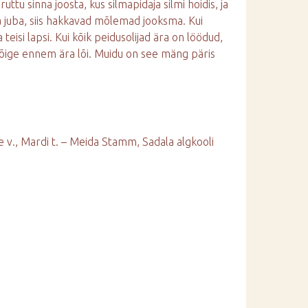
uttu sinna joosta, kus silmapidaja silmi hoidis, ja
a juba, siis hakkavad mõlemad jooksma. Kui
 teisi lapsi. Kui kõik peidusolijad ära on löödud,
a kõige ennem ära lõi. Muidu on see mäng päris
e v., Mardi t. – Meida Stamm, Sadala algkooli