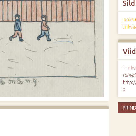
Sild
jooks
trihv
Vii
“Trih
rahval
http:
0
.
PRIND