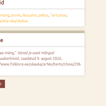
id
umäng
,
joonis
,
liisusalm
,
peitus
,
Tartumaa
,
aa/uka-uka/ukakas
de
vaa mäng,”
Vanad ja uued mängud
uulearhiivist
, vaadatud 9. august 2026,
//www.folklore.ee/ukauka/arhiiv/items/show/296
I