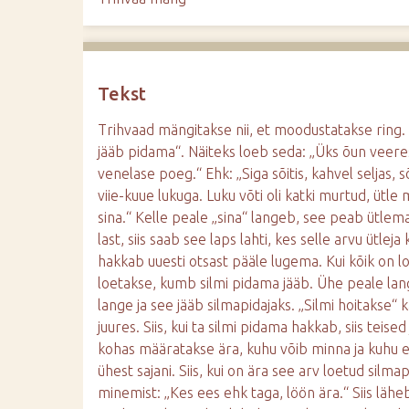
Tekst
Trihvaad mängitakse nii, et moodustatakse ring. Ük
jääb pidama“. Näiteks loeb seda: „Üks õun veere
venelase poeg.“ Ehk: „Siga sõitis, kahvel seljas, s
viie-kuue lukuga. Luku võti oli katki murtud, üt
sina.“ Kelle peale „sina“ langeb, see peab ütlema
last, siis saab see laps lahti, kes selle arvu ütleja
hakkab uuesti otsast pääle lugema. Kui kõik on loet
loetakse, kumb silmi pidama jääb. Ühe peale lange
lange ja see jääb silmapidajaks. „Silmi hoitakse“
juures. Siis, kui ta silmi pidama hakkab, siis tei
kohas määratakse ära, kuhu võib minna ja kuhu e
ühest sajani. Siis, kui on ära see arv loetud silma
minemist: „Kes ees ehk taga, löön ära.“ Siis lähe