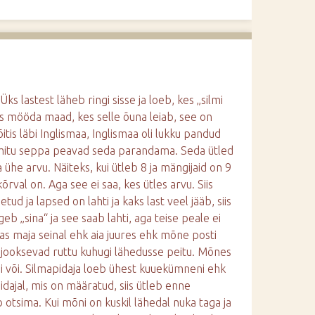
s lastest läheb ringi sisse ja loeb, kes „silmi
s mööda maad, kes selle õuna leiab, see on
õitis läbi Inglismaa, Inglismaa oli lukku pandud
le mitu seppa peavad seda parandama. Seda ütled
 ühe arvu. Näiteks, kui ütleb 8 ja mängijaid on 9
 kõrval on. Aga see ei saa, kes ütles arvu. Siis
ud ja lapsed on lahti ja kaks last veel jääb, siis
b „sina“ ja see saab lahti, aga teise peale ei
 kas maja seinal ehk aia juures ehk mõne posti
sed jooksevad ruttu kuhugi lähedusse peitu. Mõnes
i või. Silmapidaja loeb ühest kuuekümneni ehk
pidajal, mis on määratud, siis ütleb enne
b otsima. Kui mõni on kuskil lähedal nuka taga ja