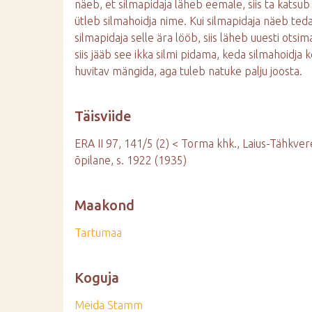
näeb, et silmapidaja läheb eemale, siis ta katsub r
ütleb silmahoidja nime. Kui silmapidaja näeb ted
silmapidaja selle ära lööb, siis läheb uuesti otsima
siis jääb see ikka silmi pidama, keda silmahoidj
huvitav mängida, aga tuleb natuke palju joosta.
Täisviide
ERA II 97, 141/5 (2) < Torma khk., Laius-Tähkver
õpilane, s. 1922 (1935)
Maakond
Tartumaa
Koguja
Meida Stamm