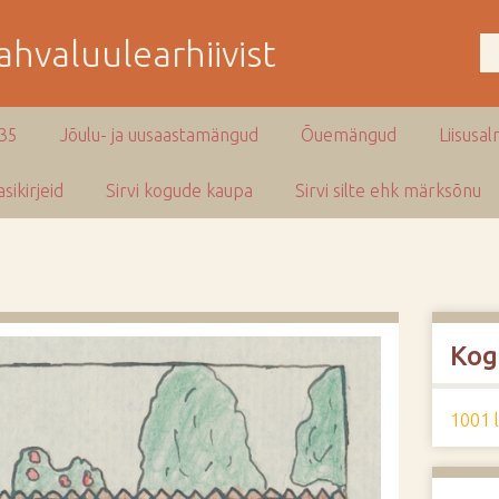
hvaluulearhiivist
935
Jõulu- ja uusaastamängud
Õuemängud
Liisusal
sikirjeid
Sirvi kogude kaupa
Sirvi silte ehk märksõnu
Kog
1001 