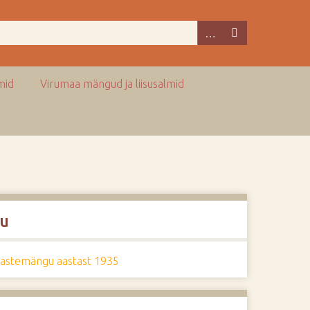
mid
Virumaa mängud ja liisusalmid
u
lastemängu aastast 1935