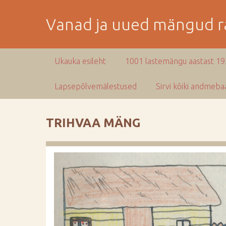
M
i
Vanad ja uued mängud ra
n
e
p
Ukauka esileht
1001 lastemängu aastast 1
e
a
Lapsepõlvemälestused
Sirvi kõiki andmebaa
m
i
s
TRIHVAA MÄNG
e
s
i
s
u
j
u
u
r