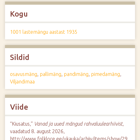
Kogu
1001 lastemängu aastast 1935
Sildid
osavusmäng
,
pallimäng
,
pandimäng
,
pimedamäng
,
Viljandimaa
Viide
“Kiusatus,”
Vanad ja uued mängud rahvaluulearhiivist
,
vaadatud 8. august 2026,
http://www.folklore.ee/ukauka/arhiiv/items/show/29