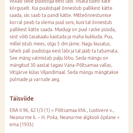
viskab selle puulistuja eest läbi. Visata tuleb käte
kõrguselt. Kui puulistujail õnnestub pallikest kätte
saada, siis saab ta pandi kätte. Mitteõnnestumise
korral peab ta olema puul seni, kuni tal õnnestub
pallikest kätte saada. Muidugi on puul raske püsida,
sest võib tasakaalu kaotada ja maha kukkuda. Puu,
millel istub mees, olgu 5 dm jäme. Nagu kiusatus,
läheb pall puulistuja eest läbi ja tal jääb ta tabamata.
See mäng valmistab palju lõbu. Seda mängu on
mängitud 30 aastat tagasi Vana-Põltsamaa vallas,
Vitsjärve külas Viljandimaal. Seda mängu mängitakse
pulmade ja varrude aeg.
Täisviide
ERA II 96, 621/3 (1) < Põltsamaa khk., Lustivere v.,
Neanurme k. – H. Poka, Neanurme algkooli õpilane <
ema (1935)