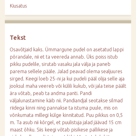
d
Kiusatus
e
Tekst
Osavõtjaid kaks. Ümmargune pudel on asetatud lappi
põrandale, nii et ta veereda annab. Üks poiss istub
pikku pudelile, sirutab vasaku jala välja ja paneb
parema sellele pääle. Jalad peavad olema sealjuures
sirged. Keegi loeb 25-ni ja kui pudeli pääl olija selle aja
jooksul maha veereb või külili kukub, või jala teise päält
ära võtab, peab ta andma panti. Pandi
väljalunastamine käib nii. Pandiandjal seotakse silmad
riidega kinni ning pannakse ta istuma puule, mis on
võnkumata millegi külge kinnitatud. Puu pikkus on 0,5
m. Ta asub nii kõrgel, et puulistuja jalad jäävad 15 cm
maast õhku. Siis keegi võtab pisikese pallikese ja