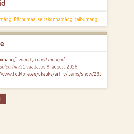
id
imäng
,
Pärnumaa
,
seltskonnamäng
,
taibumäng
de
imäng,”
Vanad ja uued mängud
uulearhiivist
, vaadatud 8. august 2026,
//www.folklore.ee/ukauka/arhiiv/items/show/285
I