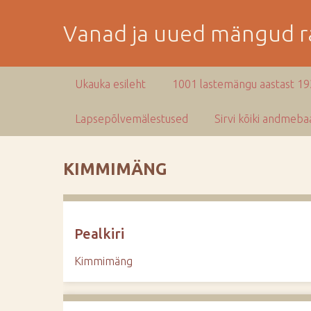
M
i
Vanad ja uued mängud ra
n
e
p
Ukauka esileht
1001 lastemängu aastast 1
e
a
Lapsepõlvemälestused
Sirvi kõiki andmebaa
m
i
s
KIMMIMÄNG
e
s
i
s
Pealkiri
u
j
Kimmimäng
u
u
r