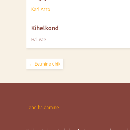
Karl Arro
Kihelkond
Halliste
← Eelmine ühik
Lehe haldamine