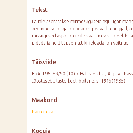
d
Tekst
e
Lauale asetatakse mitmesuguseid asju. Igat mäng
aeg ning selle aja möödudes peavad mängijad, as
missugused asjad on neile vaatamisest meelde j
pidada ja neid täpsemalt kirjeldada, on võitnud.
Täisviide
ERA II 96, 89/90 (10) < Halliste khk., Abja v., Pä
tööstuseõpilaste kooli õpilane, s. 1915(1935)
Maakond
Pärnumaa
Koguja