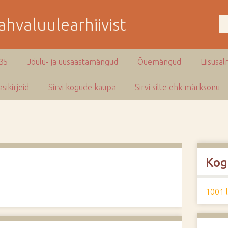
hvaluulearhiivist
935
Jõulu- ja uusaastamängud
Õuemängud
Liisusal
sikirjeid
Sirvi kogude kaupa
Sirvi silte ehk märksõnu
Kog
1001 