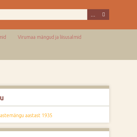
mid
Virumaa mängud ja liisusalmid
u
lastemängu aastast 1935