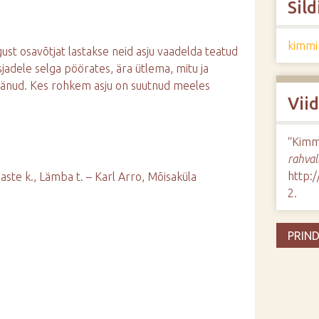
Sild
kimm
ust osavõtjat lastakse neid asju vaadelda teatud
jadele selga pöörates, ära ütlema, mitu ja
äänud. Kes rohkem asju on suutnud meeles
Vii
“Kimm
rahval
http:
ssaste k., Lämba t. – Karl Arro, Mõisaküla
2
.
PRIND