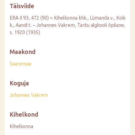
Täisviide
ERA II 93, 472 (90) < Kihelkonna khk., Lümanda v., Koki
k., Aandi t. – Johannes Vakrem, Taritu algkooli õpilane,
s. 1920 (1935)
Maakond
Saaremaa
Koguja
Johannes Vakrem
Kihelkond
Kihelkonna