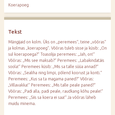
d
Koerapoeg
e
Tekst
Mängijaid on kolm. Üks on „peremees“, teine „võõras“
ja kolmas „koerapoeg“. Võõras tuleb sisse ja küsib: „On
sul koerapoega?“ Toasolija peremees: „Jah, on!“
Võõras: „Mis see maksab?“ Peremees: „Labakindatäis
soola!“ Peremees küsib: „Mis sa talle süüa annad?“
Võõras: „Sealiha ning limpi, põlend koorust ja konti.“
Peremees: „Kus sa ta magama paned?“ Võõras:
„Villavakka!“ Peremees: „Mis talle peale paned?“
Võõras: „Padi alla, padi peale, raudkang kõhu peale!“
Peremees: „Siis sa koera ei saa!“ Ja võõras läheb
muidu minema.