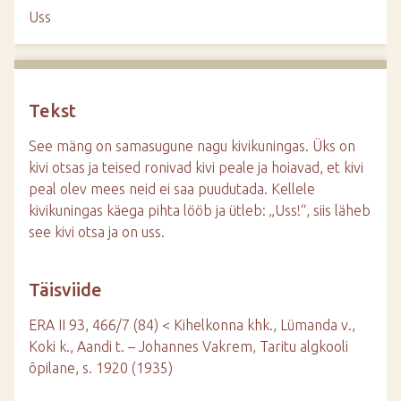
d
Uss
e
Tekst
See mäng on samasugune nagu kivikuningas. Üks on
kivi otsas ja teised ronivad kivi peale ja hoiavad, et kivi
peal olev mees neid ei saa puudutada. Kellele
kivikuningas käega pihta lööb ja ütleb: „Uss!“, siis läheb
see kivi otsa ja on uss.
Täisviide
ERA II 93, 466/7 (84) < Kihelkonna khk., Lümanda v.,
Koki k., Aandi t. – Johannes Vakrem, Taritu algkooli
õpilane, s. 1920 (1935)