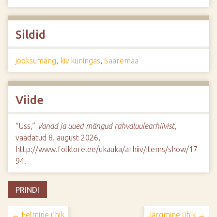
Sildid
jooksumäng
,
kivikuningas
,
Saaremaa
Viide
“Uss,”
Vanad ja uued mängud rahvaluulearhiivist
,
vaadatud 8. august 2026,
http://www.folklore.ee/ukauka/arhiiv/items/show/17
94
.
PRINDI
← Eelmine ühik
Järgmine ühik →