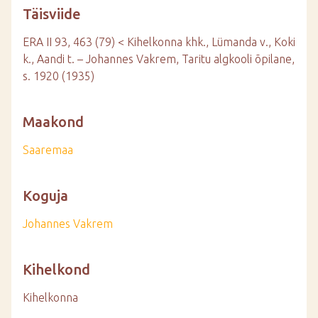
Täisviide
ERA II 93, 463 (79) < Kihelkonna khk., Lümanda v., Koki
k., Aandi t. – Johannes Vakrem, Taritu algkooli õpilane,
s. 1920 (1935)
Maakond
Saaremaa
Koguja
Johannes Vakrem
Kihelkond
Kihelkonna