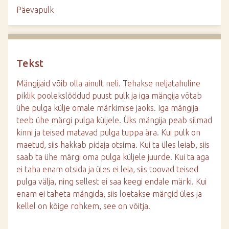
d
Päevapulk
e
Tekst
Mängijaid võib olla ainult neli. Tehakse neljatahuline
piklik poolekslöödud puust pulk ja iga mängija võtab
ühe pulga külje omale märkimise jaoks. Iga mängija
teeb ühe märgi pulga küljele. Üks mängija peab silmad
kinni ja teised matavad pulga tuppa ära. Kui pulk on
maetud, siis hakkab pidaja otsima. Kui ta üles leiab, siis
saab ta ühe märgi oma pulga küljele juurde. Kui ta aga
ei taha enam otsida ja üles ei leia, siis toovad teised
pulga välja, ning sellest ei saa keegi endale märki. Kui
enam ei taheta mängida, siis loetakse märgid üles ja
kellel on kõige rohkem, see on võitja.