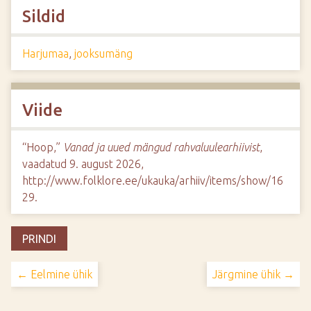
Sildid
Harjumaa
,
jooksumäng
Viide
“Hoop,”
Vanad ja uued mängud rahvaluulearhiivist
,
vaadatud 9. august 2026,
http://www.folklore.ee/ukauka/arhiiv/items/show/16
29
.
PRINDI
← Eelmine ühik
Järgmine ühik →