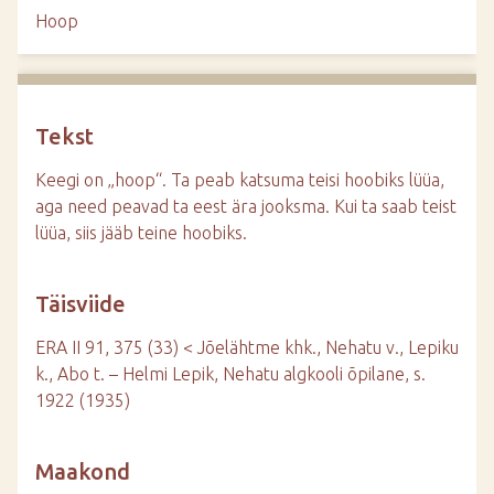
d
Hoop
e
Tekst
Keegi on „hoop“. Ta peab katsuma teisi hoobiks lüüa,
aga need peavad ta eest ära jooksma. Kui ta saab teist
lüüa, siis jääb teine hoobiks.
Täisviide
ERA II 91, 375 (33) < Jõelähtme khk., Nehatu v., Lepiku
k., Abo t. – Helmi Lepik, Nehatu algkooli õpilane, s.
1922 (1935)
Maakond