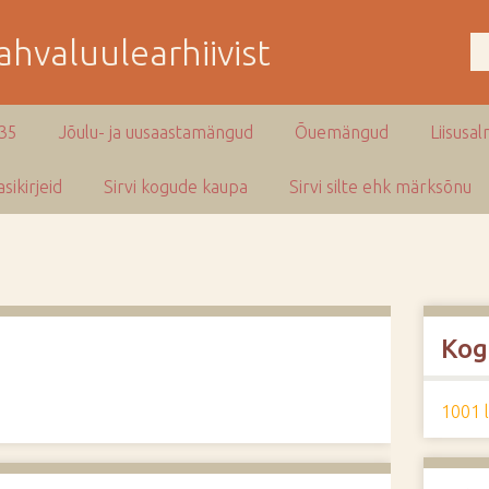
hvaluulearhiivist
935
Jõulu- ja uusaastamängud
Õuemängud
Liisusal
sikirjeid
Sirvi kogude kaupa
Sirvi silte ehk märksõnu
Kog
1001 