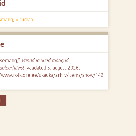
id
smäng
,
Virumaa
de
semäng,”
Vanad ja uued mängud
uulearhiivist
, vaadatud 5. august 2026,
//www.folklore.ee/ukauka/arhiiv/items/show/142
I