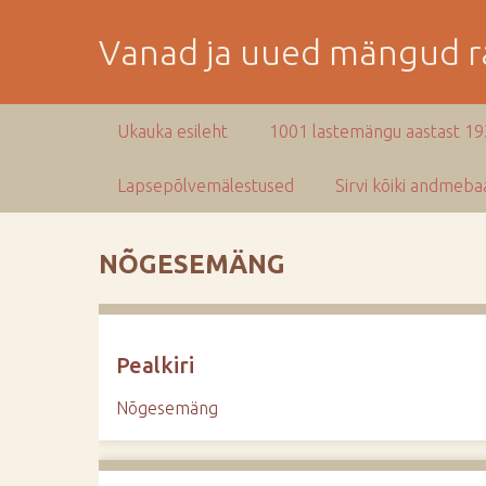
M
i
Vanad ja uued mängud ra
n
e
p
Ukauka esileht
1001 lastemängu aastast 1
e
a
Lapsepõlvemälestused
Sirvi kõiki andmebaa
m
i
s
NÕGESEMÄNG
e
s
i
s
Pealkiri
u
j
Nõgesemäng
u
u
r