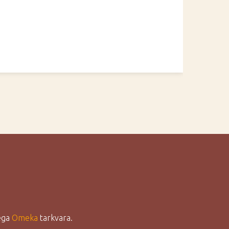
lega
Omeka
tarkvara.