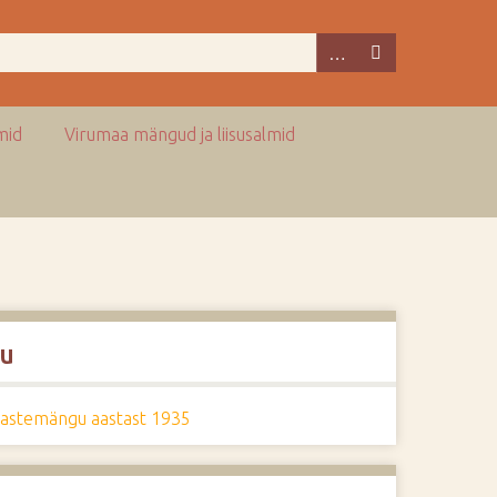
mid
Virumaa mängud ja liisusalmid
u
lastemängu aastast 1935