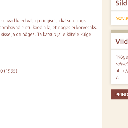
Sild
osavu
utavad käed välja ja ringisolija katsub ringis
 tõmbavad ruttu käed alla, et nõges ei kõrvetaks.
i sisse ja on nõges. Ta katsub jälle kätele külge
Vii
“Nõge
rahval
http:
20 (1935)
7
.
PRIND