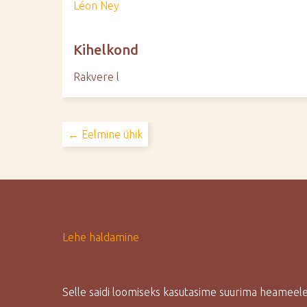
Léon Ney
Kihelkond
Rakvere l
← Eelmine ühik
Lehe haldamine
Selle saidi loomiseks kasutasime suurima heamee