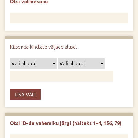
Otsi võtmesõnu
d
e
Kitsenda kindlate väljade alusel
LISA VÄLI
Otsi ID-de vahemiku järgi (näiteks 1–4, 156, 79)