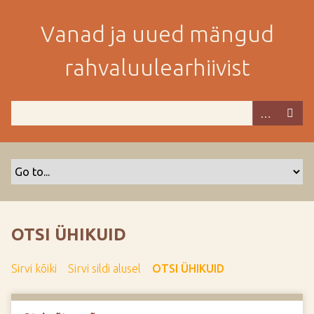
M
i
Vanad ja uued mängud
n
e
rahvaluulearhiivist
p
e
a
m
i
s
e
s
i
s
OTSI ÜHIKUID
u
j
Sirvi kõiki
Sirvi sildi alusel
OTSI ÜHIKUID
u
u
r