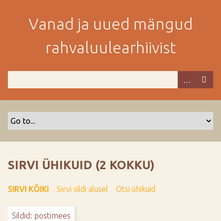
M
i
Vanad ja uued mängud
n
e
rahvaluulearhiivist
p
e
a
m
i
s
e
s
i
s
SIRVI ÜHIKUID (2 KOKKU)
u
j
SIRVI KÕIKI
Sirvi sildi alusel
Otsi ühikuid
u
u
Sildid: postimees
r