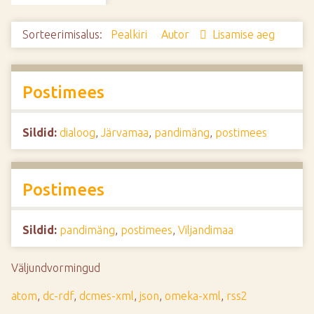
d
e
Sorteerimisalus:
Pealkiri
Autor
Lisamise aeg
Postimees
Sildid:
dialoog
,
Järvamaa
,
pandimäng
,
postimees
Postimees
Sildid:
pandimäng
,
postimees
,
Viljandimaa
Väljundvormingud
atom
,
dc-rdf
,
dcmes-xml
,
json
,
omeka-xml
,
rss2