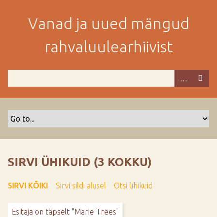
M
i
Vanad ja uued mängud
n
e
rahvaluulearhiivist
p
e
a
m
i
s
e
s
i
s
SIRVI ÜHIKUID (3 KOKKU)
u
j
SIRVI KÕIKI
Sirvi sildi alusel
Otsi ühikuid
u
u
Esitaja on täpselt "Marie Trees"
r