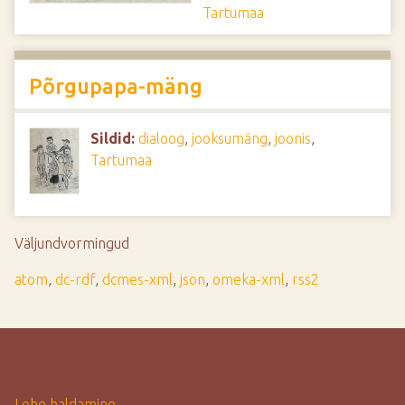
Tartumaa
Põrgupapa-mäng
Sildid:
dialoog
,
jooksumäng
,
joonis
,
Tartumaa
Väljundvormingud
atom
,
dc-rdf
,
dcmes-xml
,
json
,
omeka-xml
,
rss2
Lehe haldamine