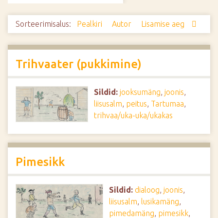
d
e
Sorteerimisalus:
Pealkiri
Autor
Lisamise aeg
Trihvaater (pukkimine)
Sildid:
jooksumäng
,
joonis
,
liisusalm
,
peitus
,
Tartumaa
,
trihvaa/uka-uka/ukakas
Pimesikk
Sildid:
dialoog
,
joonis
,
liisusalm
,
lusikamäng
,
pimedamäng
,
pimesikk
,