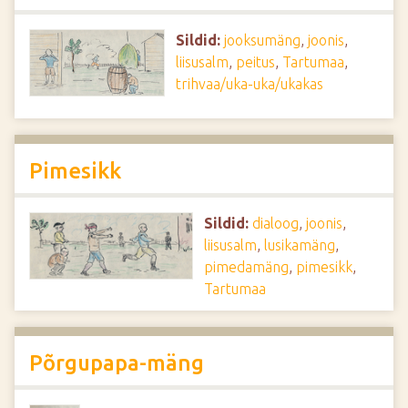
Sildid:
jooksumäng
,
joonis
,
liisusalm
,
peitus
,
Tartumaa
,
trihvaa/uka-uka/ukakas
Pimesikk
Sildid:
dialoog
,
joonis
,
liisusalm
,
lusikamäng
,
pimedamäng
,
pimesikk
,
Tartumaa
Põrgupapa-mäng