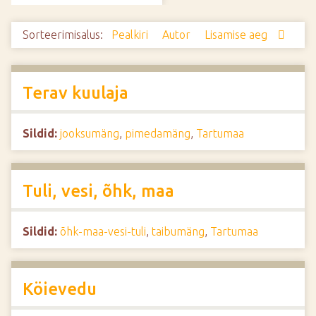
d
e
Sorteerimisalus:
Pealkiri
Autor
Lisamise aeg
Terav kuulaja
Sildid:
jooksumäng
,
pimedamäng
,
Tartumaa
Tuli, vesi, õhk, maa
Sildid:
õhk-maa-vesi-tuli
,
taibumäng
,
Tartumaa
Köievedu