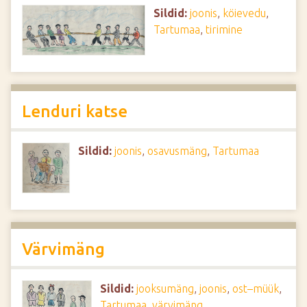
Sildid:
joonis
,
köievedu
,
Tartumaa
,
tirimine
Lenduri katse
Sildid:
joonis
,
osavusmäng
,
Tartumaa
Värvimäng
Sildid:
jooksumäng
,
joonis
,
ost–müük
,
Tartumaa
,
värvimäng