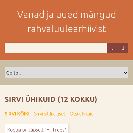
M
i
Vanad ja uued mängud
n
e
rahvaluulearhiivist
p
e
a
m
i
s
e
s
i
s
SIRVI ÜHIKUID (12 KOKKU)
u
j
SIRVI KÕIKI
Sirvi sildi alusel
Otsi ühikuid
u
u
Koguja on täpselt "H. Trees"
r