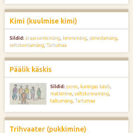
Kimi (kuulmise kimi)
Sildid:
äraarvamismäng
,
kimmimäng
,
pimedamäng
,
seltskonnamäng
,
Tartumaa
Päälik käskis
Sildid:
joonis
,
kuningas käsib
,
matkimine
,
seltskonnamäng
,
taibumäng
,
Tartumaa
Trihvaater (pukkimine)