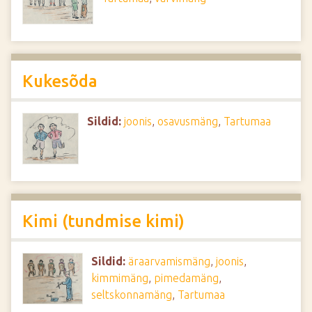
Kukesõda
Sildid:
joonis
,
osavusmäng
,
Tartumaa
Kimi (tundmise kimi)
Sildid:
äraarvamismäng
,
joonis
,
kimmimäng
,
pimedamäng
,
seltskonnamäng
,
Tartumaa