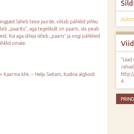
Sild
jõulu
ngijaist läheb teise juurde, võtab pähklid pihku
tleb „paaritu“, aga tegelikult on paaris, siis peab
id. Kui aga ütleja ütleb „paaris“ ja ongi pähkleid
Vii
ähklid omale.
“Liiad
rahval
http:
< Kaarma khk. – Helju Seitam, Kudina algkooli
4
.
PRIND