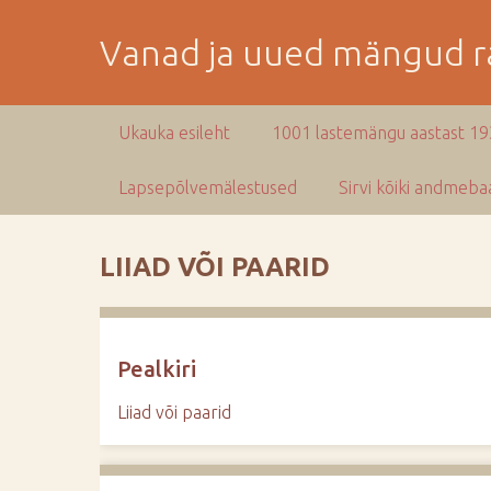
M
i
Vanad ja uued mängud ra
n
e
p
Ukauka esileht
1001 lastemängu aastast 1
e
a
Lapsepõlvemälestused
Sirvi kõiki andmebaa
m
i
s
LIIAD VÕI PAARID
e
s
i
s
Pealkiri
u
j
Liiad või paarid
u
u
r