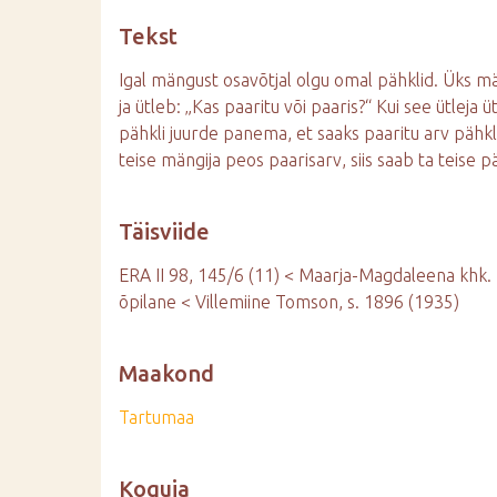
d
Tekst
e
Igal mängust osavõtjal olgu omal pähklid. Üks mä
ja ütleb: „Kas paaritu või paaris?“ Kui see ütleja ü
pähkli juurde panema, et saaks paaritu arv pähkle
teise mängija peos paarisarv, siis saab ta teise p
Täisviide
ERA II 98, 145/6 (11) < Maarja-Magdaleena khk. 
õpilane < Villemiine Tomson, s. 1896 (1935)
Maakond
Tartumaa
Koguja