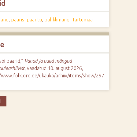
id
mäng
,
paaris–paaritu
,
pähklimäng
,
Tartumaa
de
 või paarid,”
Vanad ja uued mängud
uulearhiivist
, vaadatud 10. august 2026,
//www.folklore.ee/ukauka/arhiiv/items/show/297
I