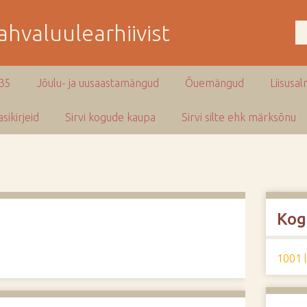
hvaluulearhiivist
935
Jõulu- ja uusaastamängud
Õuemängud
Liisusal
sikirjeid
Sirvi kogude kaupa
Sirvi silte ehk märksõnu
Kog
1001 