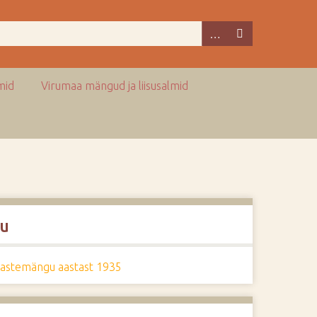
mid
Virumaa mängud ja liisusalmid
u
lastemängu aastast 1935