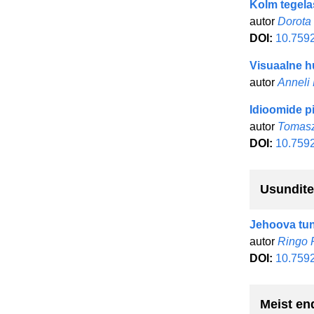
Kolm tegela
autor
Dorota
DOI:
10.759
Visuaalne h
autor
Anneli
Idioomide pi
autor
Tomasz
DOI:
10.759
Usundite
Jehoova tun
autor
Ringo 
DOI:
10.759
Meist en