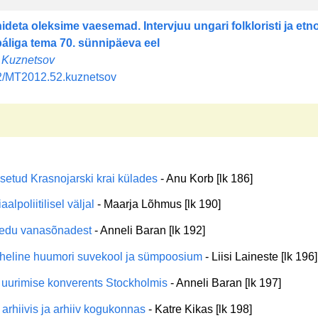
deta oleksime vaesemad. Intervjuu ungari folkloristi ja etn
áliga tema 70. sünnipäeva eel
i Kuznetsov
2/MT2012.52.kuznetsov
 setud Krasnojarski krai külades
- Anu Korb [lk 186]
alpoliitilisel väljal
- Maarja Lõhmus [lk 190]
eedu vanasõnadest
- Anneli Baran [lk 192]
aheline huumori suvekool ja sümpoosium
- Liisi Laineste [lk 196]
uurimise konverents Stockholmis
- Anneli Baran [lk 197]
rhiivis ja arhiiv kogukonnas
- Katre Kikas [lk 198]