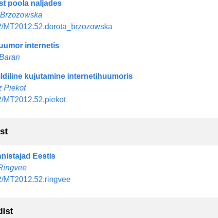
st poola naljades
 Brzozowska
2/MT2012.52.dorota_brzozowska
uumor internetis
 Baran
ldiline kujutamine internetihuumoris
 Piekot
2/MT2012.52.piekot
st
nistajad Eestis
Ringvee
2/MT2012.52.ringvee
dist