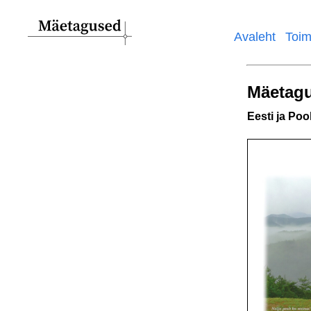
Avaleht
Toim
Main
navigation
Mäetag
Eesti ja Po