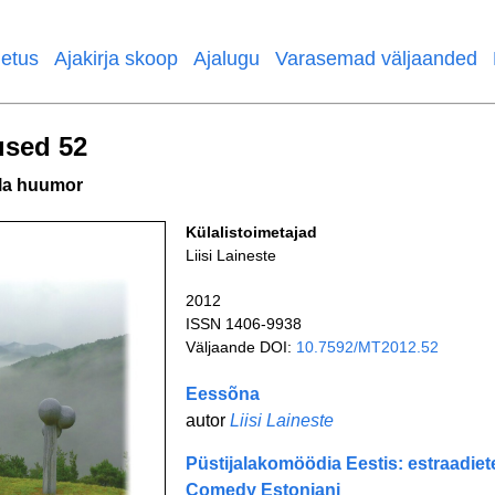
etus
Ajakirja skoop
Ajalugu
Varasemad väljaanded
used 52
ola huumor
Külalistoimetajad
Liisi Laineste
2012
ISSN 1406-9938
Väljaande DOI:
10.7592/MT2012.52
Eessõna
autor
Liisi Laineste
Püstijalakomöödia Eestis: estraadie
Comedy Estoniani