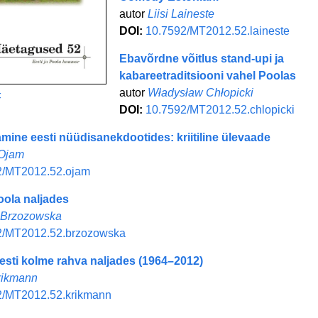
autor
Liisi Laineste
DOI:
10.7592/MT2012.52.laineste
Ebavõrdne võitlus stand-upi ja
kabareetraditsiooni vahel Poolas
autor
Władysław Chłopicki
F
DOI:
10.7592/MT2012.52.chlopicki
mine eesti nüüdisanekdootides: kriitiline ülevaade
 Ojam
2/MT2012.52.ojam
ola naljades
 Brzozowska
2/MT2012.52.brzozowska
esti kolme rahva naljades (1964–2012)
rikmann
2/MT2012.52.krikmann