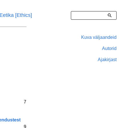
Otsing
Eetika [Ethics]
Kuva väljaandeid
Right
Autorid
Sidebar
Ajakirjast
Menu
7
tendustest
9