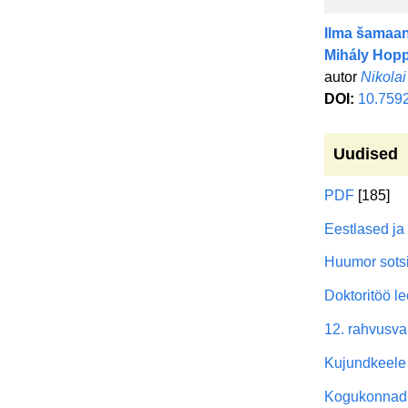
Ilma šamaani
Mihály Hopp
autor
Nikola
DOI:
10.759
Uudised
PDF
[185]
Eestlased ja
Huumor sotsia
Doktoritöö l
12. rahvusv
Kujundkeele 
Kogukonnad a