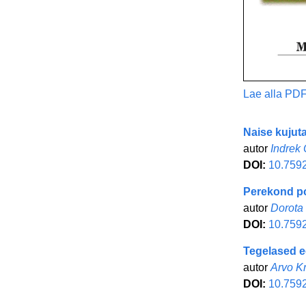
Lae alla PD
Naise kujuta
autor
Indrek
DOI:
10.759
Perekond po
autor
Dorota
DOI:
10.759
Tegelased e
autor
Arvo K
DOI:
10.759