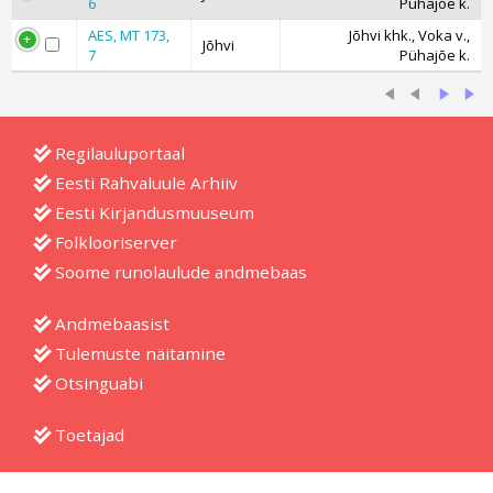
6
Pühajõe k.
AES, MT 173,
Jõhvi khk., Voka v.,
Jõhvi
7
Pühajõe k.
Regilauluportaal
Eesti Rahvaluule Arhiiv
Eesti Kirjandusmuuseum
Folklooriserver
Soome runolaulude andmebaas
Andmebaasist
Tulemuste näitamine
Otsinguabi
Toetajad