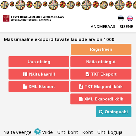
ANDMEBAAS
SISENE
Maksimaalne eksporditavate laulude arv on 1000
Registreeri
Uus otsing
Näita otsingut
Näita kaardil
TXT Eksport
XML Eksport
TXT Ekspordi kõik
XML Ekspordi kõik
Otsinguabi
Näita veerge
Viide
-
Ühtl koht
-
Koht
-
Ühtl koguja
-