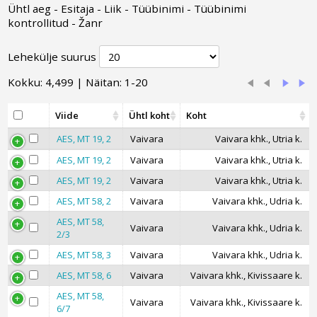
Ühtl aeg
-
Esitaja
-
Liik
-
Tüübinimi
-
Tüübinimi
kontrollitud
-
Žanr
Lehekülje suurus
Kokku: 4,499 | Näitan: 1-20
Viide
Ühtl koht
Koht
AES, MT 19, 2
Vaivara
Vaivara khk., Utria k.
AES, MT 19, 2
Vaivara
Vaivara khk., Utria k.
AES, MT 19, 2
Vaivara
Vaivara khk., Utria k.
AES, MT 58, 2
Vaivara
Vaivara khk., Udria k.
AES, MT 58,
Vaivara
Vaivara khk., Udria k.
2/3
AES, MT 58, 3
Vaivara
Vaivara khk., Udria k.
AES, MT 58, 6
Vaivara
Vaivara khk., Kivissaare k.
AES, MT 58,
Vaivara
Vaivara khk., Kivissaare k.
6/7