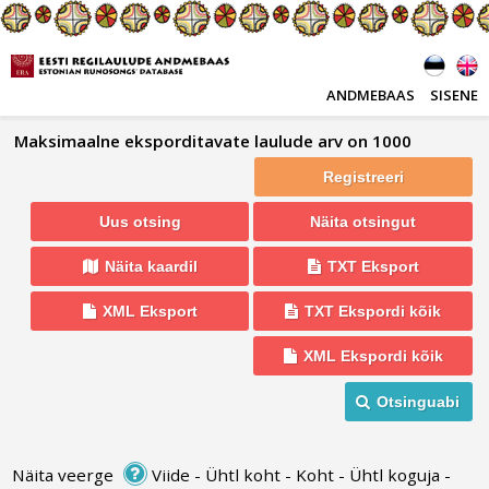
ANDMEBAAS
SISENE
Maksimaalne eksporditavate laulude arv on 1000
Registreeri
Uus otsing
Näita otsingut
Näita kaardil
TXT Eksport
XML Eksport
TXT Ekspordi kõik
XML Ekspordi kõik
Otsinguabi
Näita veerge
Viide
-
Ühtl koht
-
Koht
-
Ühtl koguja
-