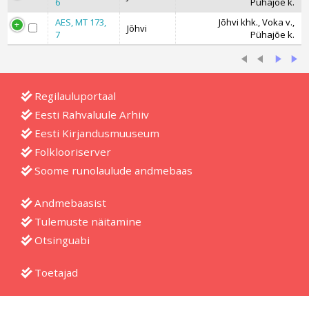
6
Pühajõe k.
AES, MT 173,
Jõhvi khk., Voka v.,
Jõhvi
7
Pühajõe k.
Regilauluportaal
Eesti Rahvaluule Arhiiv
Eesti Kirjandusmuuseum
Folklooriserver
Soome runolaulude andmebaas
Andmebaasist
Tulemuste näitamine
Otsinguabi
Toetajad