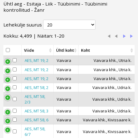
Ühtl aeg
-
Esitaja
-
Liik
-
Tüübinimi
-
Tüübinimi
kontrollitud
-
Žanr
Lehekülje suurus
Kokku: 4,499 | Näitan: 1-20
Viide
Ühtl koht
Koht
AES, MT 19, 2
Vaivara
Vaivara khk., Utria k.
AES, MT 19, 2
Vaivara
Vaivara khk., Utria k.
AES, MT 19, 2
Vaivara
Vaivara khk., Utria k.
AES, MT 58, 2
Vaivara
Vaivara khk., Udria k.
AES, MT 58,
Vaivara
Vaivara khk., Udria k.
2/3
AES, MT 58, 3
Vaivara
Vaivara khk., Udria k.
AES, MT 58, 6
Vaivara
Vaivara khk., Kivissaare k.
AES, MT 58,
Vaivara
Vaivara khk., Kivissaare k.
6/7