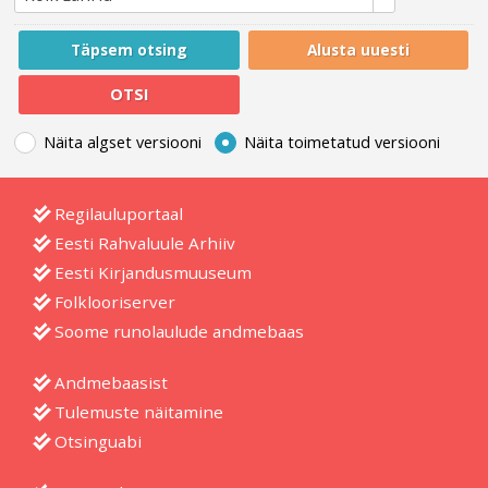
Näita algset versiooni
Näita toimetatud versiooni
Regilauluportaal
Eesti Rahvaluule Arhiiv
Eesti Kirjandusmuuseum
Folklooriserver
Soome runolaulude andmebaas
Andmebaasist
Tulemuste näitamine
Otsinguabi