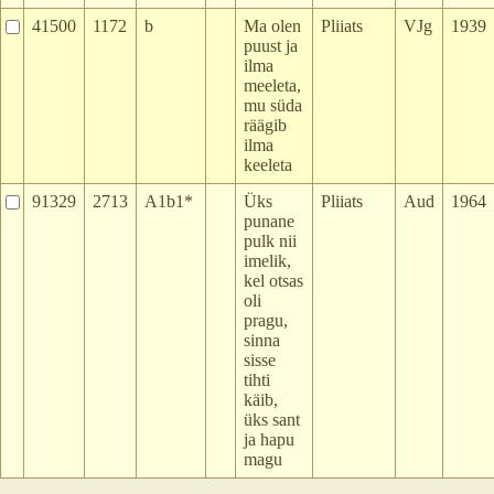
41500
1172
b
Ma olen
Pliiats
VJg
1939
puust ja
ilma
meeleta,
mu süda
räägib
ilma
keeleta
91329
2713
A1b1*
Üks
Pliiats
Aud
1964
punane
pulk nii
imelik,
kel otsas
oli
pragu,
sinna
sisse
tihti
käib,
üks sant
ja hapu
magu