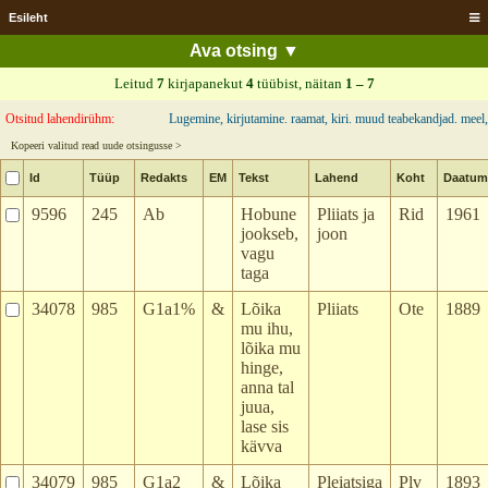
Esileht
Leitud
7
kirjapanekut
4
tüübist, näitan
1 – 7
Otsitud lahendirühm:
Lugemine, kirjutamine. raamat, kiri. muud teabekandjad. meel
Kopeeri valitud read uude otsingusse >
Id
Tüüp
Redakts
EM
Tekst
Lahend
Koht
Daatum
9596
245
Ab
Hobune
Pliiats ja
Rid
1961
jookseb,
joon
vagu
taga
34078
985
G1a1%
&
Lõika
Pliiats
Ote
1889
mu ihu,
lõika mu
hinge,
anna tal
juua,
lase sis
kävva
34079
985
G1a2
&
Lõika
Pleiatsiga
Plv
1893