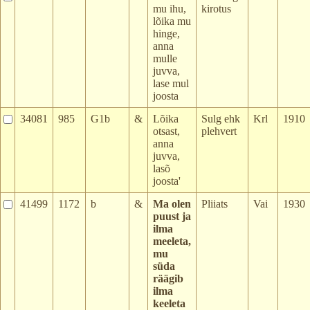
mu ihu,
kirotus
lõika mu
hinge,
anna
mulle
juvva,
lase mul
joosta
34081
985
G1b
&
Lõika
Sulg ehk
Krl
1910
otsast,
plehvert
anna
juvva,
lasõ
joosta'
41499
1172
b
&
Ma olen
Pliiats
Vai
1930
puust ja
ilma
meeleta,
mu
süda
räägib
ilma
keeleta