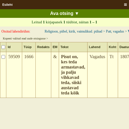
Esileht
Leitud
1
kirjapanek
1
tüübist, näitan
1 – 1
Otsitud lahendirühm:
Religioon, piibel, kirik, vaimulikud. pühad > Patt, vagadus >
Kopeeri valitud read uude otsingusse >
Id
Tüüp
Redakts
EM
Tekst
Lahend
Koht
Daat
59509
1666
&
Pisut on,
Vagadus
Tt
180
kes teda
armastavad,
ja palju
vihkavad
teda, siiski
austavad
teda kõik