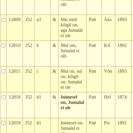
olõ
12809
352
a3
&
Mis meil
Patt
Äks
1893
kõigil on,
aga Jumalal
ei ole
12810
352
b
&
Mul om,
Patt
Krl
1892
Jumalal ei
olõ
12811
352
c
&
Mul on, sul
Patt
Võn
1895
on, kõigil
on, Jumalal
ei ole
12818
352
d1
&
Inimesel
Patt
Hel
1874
on, Jumalal
ei ole
12819
352
d1
Inimesel on,
Patt
Pst
1891
Jumalal ei