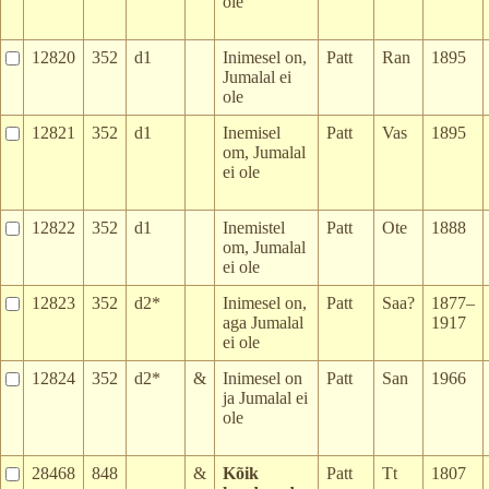
ole
12820
352
d1
Inimesel on,
Patt
Ran
1895
Jumalal ei
ole
12821
352
d1
Inemisel
Patt
Vas
1895
om, Jumalal
ei ole
12822
352
d1
Inemistel
Patt
Ote
1888
om, Jumalal
ei ole
12823
352
d2*
Inimesel on,
Patt
Saa?
1877–
aga Jumalal
1917
ei ole
12824
352
d2*
&
Inimesel on
Patt
San
1966
ja Jumalal ei
ole
28468
848
&
Kõik
Patt
Tt
1807