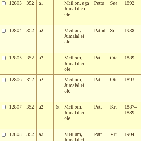
12803
352
a1
Meil on, aga
Pattu
Saa
1892
Jumalalle ei
ole
12804
352
a2
Meil on,
Patud
Se
1938
Jumalal ei
ole
12805
352
a2
Meil om,
Patt
Ote
1889
Jumalal ei
ole
12806
352
a2
Meil om,
Patt
Ote
1893
Jumalal ei
ole
12807
352
a2
&
Meil om,
Patt
Krl
1887–
Jumalal ei
1889
ole
12808
352
a2
Meil um,
Patt
Vru
1904
Jumalal ei