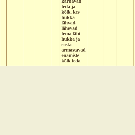
kardavad
teda ja
kõik, kes
hukka
lähvad,
lähevad
tema läbi
hukka ja
siiski
armastavad
enamiste
kõik teda