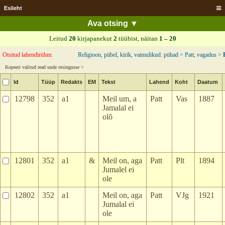
Esileht
Leitud
20
kirjapanekut
2
tüübist, näitan
1 – 20
Otsitud lahendirühm:
Religioon, piibel, kirik, vaimulikud. pühad > Patt, vagadus >
Kopeeri valitud read uude otsingusse >
Id
Tüüp
Redakts
EM
Tekst
Lahend
Koht
Daatum
12798
352
a1
Meil um, a
Patt
Vas
1887
Jamalal ei
olõ
12801
352
a1
&
Meil on, aga
Patt
Plt
1894
Jumalel ei
ole
12802
352
a1
Meil on, aga
Patt
VJg
1921
Jumalal ei
ole