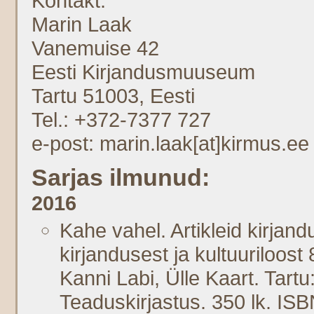
Kontakt:
Marin Laak
Vanemuise 42
Eesti Kirjandusmuuseum
Tartu 51003, Eesti
Tel.: +372-7377 727
e-post: marin.laak[at]kirmus.ee
Sarjas ilmunud:
2016
Kahe vahel. Artikleid kirjand
kirjandusest ja kultuuriloos
Kanni Labi, Ülle Kaart. Tart
Teaduskirjastus. 350 lk. I