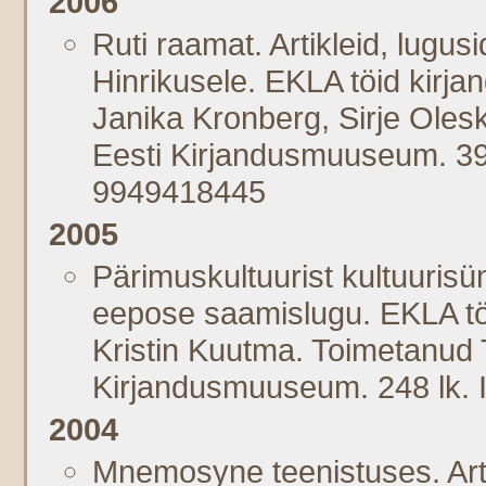
2006
Ruti raamat. Artikleid, lugu
Hinrikusele. EKLA töid kirja
Janika Kronberg, Sirje Olesk
Eesti Kirjandusmuuseum. 3
9949418445
2005
Pärimuskultuurist kultuurisü
eepose saamislugu. EKLA töid
Kristin Kuutma. Toimetanud T
Kirjandusmuuseum. 248 lk.
2004
Mnemosyne teenistuses. Artikl