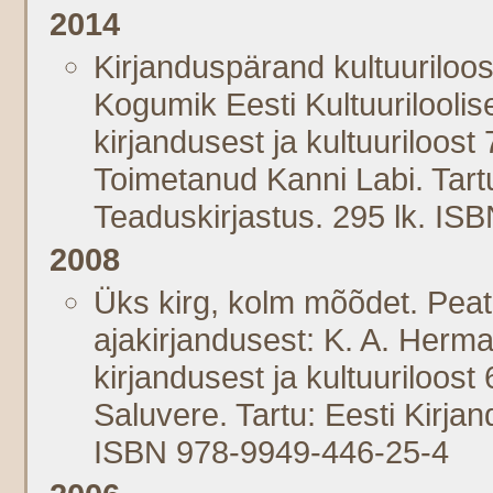
2014
Kirjanduspärand kultuuriloos
Kogumik Eesti Kultuuriloolis
kirjandusest ja kultuuriloos
Toimetanud Kanni Labi. Tar
Teaduskirjastus. 295 lk. I
2008
Üks kirg, kolm mõõdet. Peat
ajakirjandusest: K. A. Herm
kirjandusest ja kultuuriloost
Saluvere. Tartu: Eesti Kirj
ISBN 978-9949-446-25-4