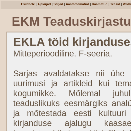
Esilehele
|
Ajakirjad
|
Sarjad
|
Aastaraamatud
|
Raamatud
|
Teesid
|
Vald
EKM Teaduskirjast
EKLA töid kirjanduses
Mitteperioodiline. F-seeria.
Sarjas avaldatakse nii ühe 
uurimusi ja artikleid kui temaa
kogumikke. Mõlemal juh
teaduslikuks eesmärgiks anal
ja mõtestada eesti kultuuri
kirjanduse ajalugu kaasae