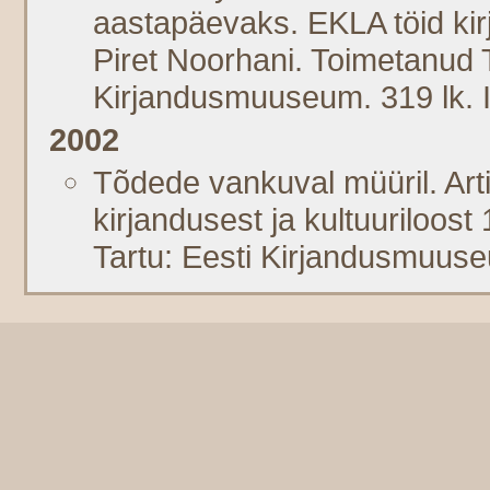
aastapäevaks. EKLA töid kirj
Piret Noorhani. Toimetanud T
Kirjandusmuuseum. 319 lk.
2002
Tõdede vankuval müüril. Artik
kirjandusest ja kultuuriloost
Tartu: Eesti Kirjandusmuus