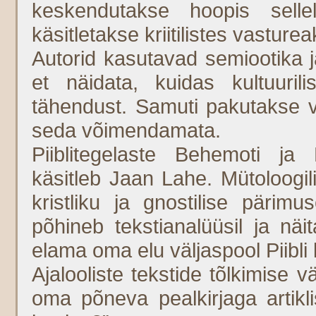
keskendutakse hoopis selle
käsitletakse kriitilistes vasture
Autorid kasutavad semiootika ja
et näidata, kuidas kultuuri
tähendust. Samuti pakutakse vä
seda võimendamata.
Piiblitegelaste Behemoti ja 
käsitleb Jaan Lahe. Mütoloogili
kristliku ja gnostilise pärim
põhineb tekstianalüüsil ja nä
elama oma elu väljaspool Piibli 
Ajalooliste tekstide tõlkimise 
oma põneva pealkirjaga artikli