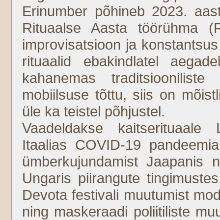
Erinumber põhineb 2023. aast
Rituaalse Aasta töörühma (
improvisatsioon ja konstantsus 
rituaalid ebakindlatel aegad
kahanemas traditsiooniliste 
mobiilsuse tõttu, siis on mõistl
üle ka teistel põhjustel.
Vaadeldakse kaitserituaale 
Itaalias COVID-19 pandeemia 
ümberkujundamist Jaapanis nin
Ungaris piirangute tingimust
Devota festivali muutumist mod
ning maskeraadi poliitiliste m