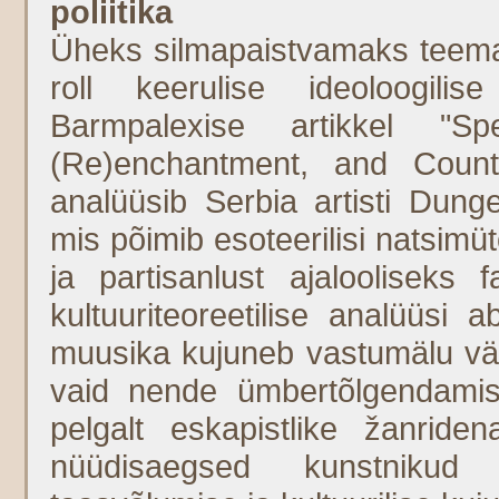
poliitika
Üheks silmapaistvamaks teemaks
roll keerulise ideoloogilis
Barmpalexise artikkel "Sp
(Re)enchantment, and Count
analüüsib Serbia artisti Dunge
mis põimib esoteerilisi natsimüt
ja partisanlust ajalooliseks f
kultuuriteoreetilise analüüsi 
muusika kujuneb vastumälu välj
vaid nende ümbertõlgendamise
pelgalt eskapistlike žanrid
nüüdisaegsed kunstnikud s