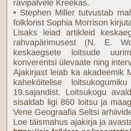
ravipalvele Kreekas.
• Stephen Miller tutvustab ma
folklorist Sophia Morrison kirju
Lisaks leiad artikleid keskaeg
rahvapärimusest (N. E. Wolf
keskaegsete loitsude uurim
konverentsi ülevaate ning inter
Ajakirjast leiab ka akadeemik M
kaheköitelise loitsukogumi
19.sajandist. Loitsukogu aval
sisaldab ligi 860 loitsu ja maa
Vene Geograafia Seltsi arhiivides
Loe täismahus ajakirja ja avast