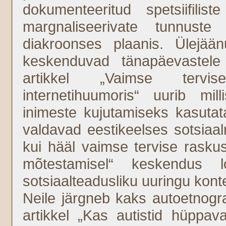
dokumenteeritud spetsiifilist
margnaliseerivate tunnust
diakroonses plaanis. Ülejään
keskenduvad tänapäevastele
artikkel „Vaimse tervise
internetihuumoris“ uurib mi
inimeste kujutamiseks kasutat
valdavad eestikeelses sotsiaa
kui hääl vaimse tervise rasku
mõtestamisel“ keskendus lo
sotsiaalteadusliku uuringu konte
Neile järgneb kaks autoetnogra
artikkel „Kas autistid hüppava