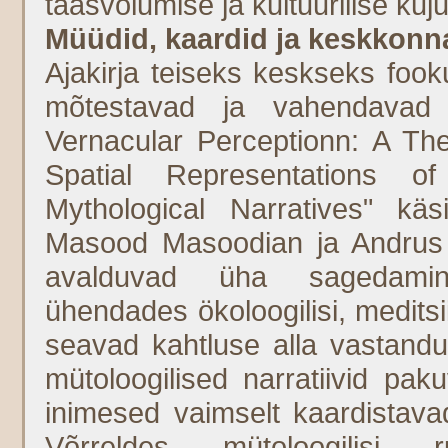
taasvõlumise ja kultuurilise ku
Müüdid, kaardid ja keskkonn
Ajakirja teiseks keskseks foo
mõtestavad ja vahendavad 
Vernacular Perceptionn: A The
Spatial Representations o
Mythological Narratives" kä
Masood Masoodian ja Andrus T
avalduvad üha sagedamini 
ühendades ökoloogilisi, meditsiin
seavad kahtluse alla vastandu
mütoloogilised narratiivid paku
inimesed vaimselt kaardistavad
Võrreldes mütoloogilisi r