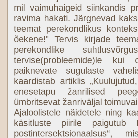
mil vaimuhaigeid siinkandis pro
ravima hakati. Järgnevad kaks a
teemat perekondlikus konteks
õekene!" Tervis kirjade teema
perekondlike suhtlusvõr
tervise(probleemide)le kui 
paiknevate sugulaste vahe
kaardistab artiklis „Kuulujutu
enesetapu žanrilised pe
ümbritsevat žanriväljal toimuvai
Ajaloolistele näidetele ning k
käsitluste piirile paigutub
postintersektsionaalsus“, 