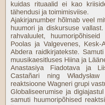
kuidas rituaalid ei kao kriis
tähendusi ja toimimisviise.
Ajakirjanumber hõlmab veel mi
huumori ja diskursuse vallast. 
rahvaluulet, huumoripõhiseid
Poolas ja Valgevenes, Kesk-Aa
Abdera raidkirjatekste. Samuti
muusikaesitluses Hiina ja Lään
Anastasiya Fiadotava ja Lii
Castañari ning Władysław 
reaktsioone Wagneri grupi vast
Globaliseerumise ja digiajastul l
samuti huumoripõhised reakts