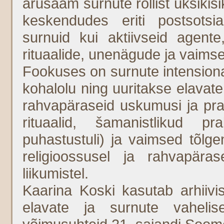
arusaam surnute rollist üksiki
keskendudes eriti postsotsiali
surnuid kui aktiivseid agent
rituaalide, unenägude ja vaim
Fookuses on surnute intensiona
kohalolu ning uuritakse elavat
rahvapäraseid uskumusi ja prak
rituaalid, šamanistlikud pr
puhastustuli) ja vaimsed tõlg
religioossusel ja rahvapärase
liikumistel.
Kaarina Koski kasutab arhiivis
elavate ja surnute vahelis