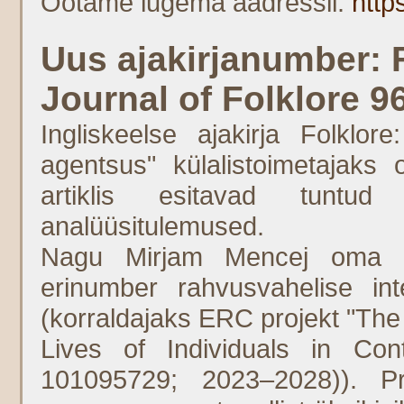
Ootame lugema aadressil:
http
Uus ajakirjanumber: F
Journal of Folklore 9
Ingliskeelse ajakirja Folklo
agentsus" külalistoimetajak
artiklis esitavad tuntud 
analüüsitulemused.
Nagu Mirjam Mencej oma si
erinumber rahvusvahelise inte
(korraldajaks ERC projekt "The
Lives of Individuals in C
101095729; 2023–2028)). Pr