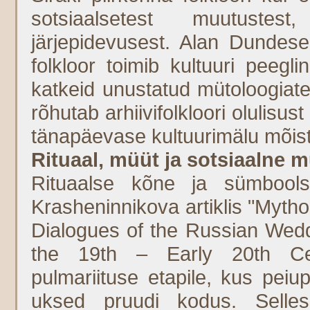
sotsiaalsetest muutustest
järjepidevusest. Alan Dundese 
folkloor toimib kultuuri peeglin
katkeid unustatud mütoloogiate
rõhutab arhiivifolkloori olulisus
tänapäevase kultuurimälu mõist
Rituaal, müüt ja sotsiaalne 
Rituaalse kõne ja sümboolse
Krasheninnikova artiklis "Mytho
Dialogues of the Russian Wed
the 19th – Early 20th Ce
pulmariituse etapile, kus pei
uksed pruudi kodus. Selles