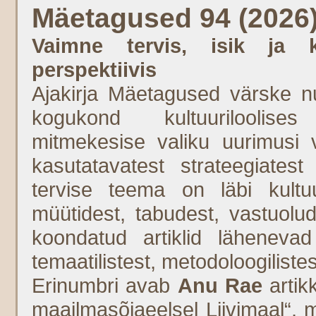
Mäetagused 94 (2026
Vaimne tervis, isik ja k
perspektiivis
Ajakirja Mäetagused värske nu
kogukond kultuuriloolise
mitmekesise valiku uurimusi 
kasutatavatest strateegiates
tervise teema on läbi kultuu
müütidest, tabudest, vastuolud
koondatud artiklid lähenevad
temaatilistest, metodoloogiliste
Erinumbri avab
Anu Rae
artik
maailmasõjaeelsel Liivimaal“, 