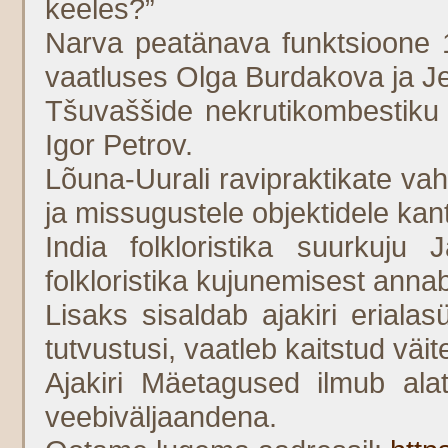
keeles?”
Narva peatänava funktsioone 19
vaatluses Olga Burdakova ja 
Tšuvaššide nekrutikombestiku r
Igor Petrov.
Lõuna-Uurali ravipraktikate va
ja missugustele objektidele kant
India folkloristika suurkuju
folkloristika kujunemisest ann
Lisaks sisaldab ajakiri eriala
tutvustusi, vaatleb kaitstud väite
Ajakiri Mäetagused ilmub ala
veebiväljaandena.