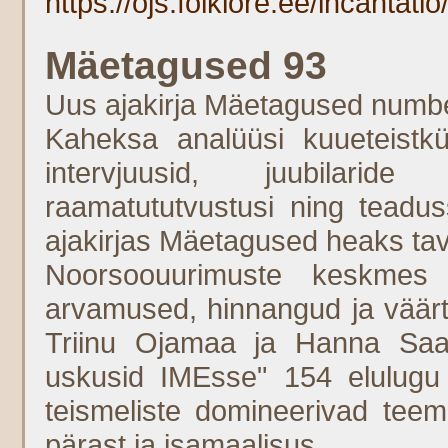
https://ojs.folklore.ee/incantatio
Mäetagused 93
Uus ajakirja Mäetagused numbe
Kaheksa analüüsi kuueteistküm
intervjuusid, juubilaride
raamatututvustusi ning teadu
ajakirjas Mäetagused heaks ta
Noorsoouurimuste keskmes 
arvamused, hinnangud ja väärtu
Triinu Ojamaa ja Hanna Saar
uskusid IMEsse" 154 elulugu s
teismeliste domineerivad tee
pärast ja isamaalisus.