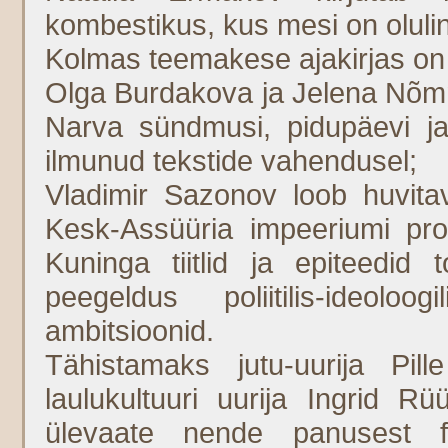
kombestikus, kus mesi on olulin
Kolmas teemakese ajakirjas on 
Olga Burdakova ja Jelena Nõm
Narva sündmusi, pidupäevi ja
ilmunud tekstide vahendusel;
Vladimir Sazonov loob huvitav
Kesk-Assüüria impeeriumi propa
Kuninga tiitlid ja epiteedid
peegeldus poliitilis-ideolo
ambitsioonid.
Tähistamaks jutu-uurija Pil
laulukultuuri uurija Ingrid R
ülevaate nende panusest fo