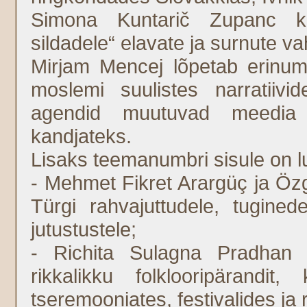
Simona Kuntarič Zupanc ke
sildadele“ elavate ja surnute va
Mirjam Mencej lõpetab erinumbr
moslemi suulistes narratiiv
agendid muutuvad meedia k
kandjateks.
Lisaks teemanumbri sisule on lu
- Mehmet Fikret Arargüç ja Öz
Türgi rahvajuttudele, tugine
jutustustele;
- Richita Sulagna Pradhan
rikkalikku folklooripärandi
tseremooniates, festivalides ja 