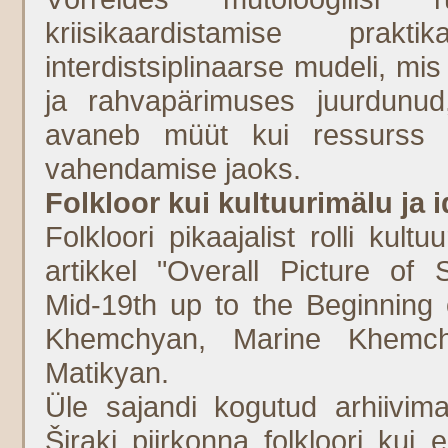
kriisikaardistamise prak
interdistsiplinaarse mudeli, m
ja rahvapärimuses juurdunud,
avaneb müüt kui ressurss e
vahendamise jaoks.
Folkloor kui kultuurimälu ja 
Folkloori pikaajalist rolli kultu
artikkel "Overall Picture of 
Mid‑19th up to the Beginning o
Khemchyan, Marine Khemch
Matikyan.
Üle sajandi kogutud arhiivimat
Širaki piirkonna folkloori kui 