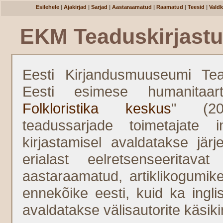
Esilehele
|
Ajakirjad
|
Sarjad
|
Aastaraamatud
|
Raamatud
|
Teesid
|
Vald
EKM Teaduskirjast
Eesti Kirjandusmuuseumi Tead
Eesti esimese humanitaar
Folkloristika keskus
" (20
teadussarjade toimetajate in
kirjastamisel avaldatakse järj
erialast eelretsenseeritavat
aastaraamatud, artiklikogumike
ennekõike eesti, kuid ka ingli
avaldatakse välisautorite käsikir