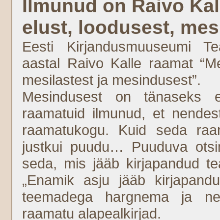
Ilmunud on Raivo Kal
elust, loodusest, mes
Eesti Kirjandusmuuseumi Te
aastal Raivo Kalle raamat “Me
mesilastest ja mesindusest”.
Mesindusest on tänaseks ee
raamatuid ilmunud, et nende
raamatukogu. Kuid seda raam
justkui puudu… Puuduva otsim
seda, mis jääb kirjapandud te
„Enamik asju jääb kirjapandud
teemadega hargnema ja nen
raamatu alapealkirjad.