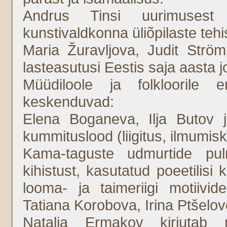
Andrus Tinsi uurimusest
kunstivaldkonna üliõpilaste tehi
Maria Žuravljova, Judit Ström
lasteasutusi Eestis saja aasta j
Müüdiloole ja folkloorile 
keskenduvad:
Elena Boganeva, Ilja Butov j
kummituslood (liigitus, ilmumisk
Kama-taguste udmurtide pulm
kihistust, kasutatud poeetilisi
looma- ja taimeriigi motiivid
Tatiana Korobova, Irina Ptšelov
Natalia Ermakov kirjutab 