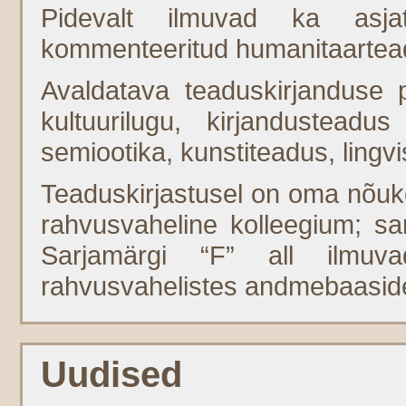
Pidevalt ilmuvad ka asjatu
kommenteeritud humanitaarteadu
Avaldatava teaduskirjanduse p
kultuurilugu, kirjandusteadus
semiootika, kunstiteadus, lingvi
Teaduskirjastusel on oma nõuko
rahvusvaheline kolleegium; sar
Sarjamärgi “F” all ilmuva
rahvusvahelistes andmebaasid
Uudised