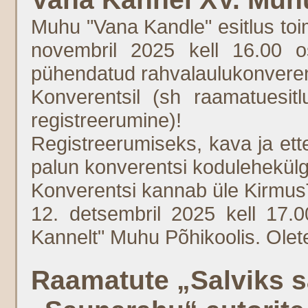
Muhu "Vana Kandle" esitlus to
novembril 2025 kell 16.00 os
pühendatud rahvalaulukonveren
Konverentsil (sh raamatuesitl
registreerumine)!
Registreerumiseks, kava ja ett
palun konverentsi kodulehekül
Konverentsi kannab üle Kirmus
12. detsembril 2025 kell 17.0
Kannelt" Muhu Põhikoolis. Olet
Raamatute „Salviks sa