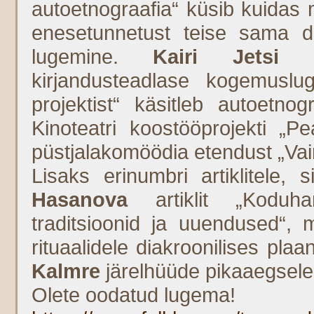
autoetnograafia“ küsib kuidas 
enesetunnetust teise sama 
lugemine.
Kairi Jetsi
kä
kirjandusteadlase kogemuslu
projektist“ käsitleb autoetnog
Kinoteatri koostööprojekti „
püstjalakomöödia etendust „Vai
Lisaks erinumbri artiklitele
Hasanova
artiklit „Koduhan
traditsioonid ja uuendused“
rituaalidele diakroonilises pl
Kalmre
järelhüüde pikaaegsele
Olete oodatud lugema!