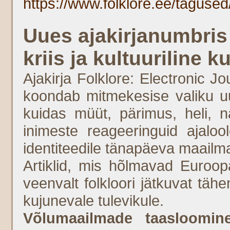
https://www.folklore.ee/tagused
Uues ajakirjanumbris
kriis ja kultuuriline
Ajakirja Folklore: Electronic J
koondab mitmekesise valiku uu
kuidas müüt, pärimus, heli, na
inimeste reageeringuid ajalool
identiteedile tänapäeva maailm
Artiklid, mis hõlmavad Euroopa
veenvalt folkloori jätkuvat tä
kujunevale tulevikule.
Võlumaailmade taasloomin