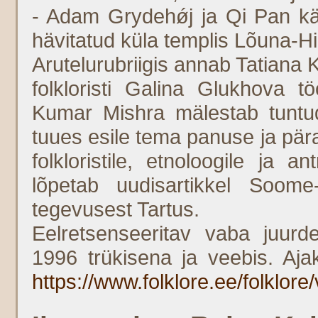
- Adam Grydehǿj ja Qi Pan käsi
hävitatud küla templis Lõuna-Hi
Arutelurubriigis annab Tatiana
folkloristi Galina Glukhova 
Kumar Mishra mälestab tuntud 
tuues esile tema panuse ja pär
folkloristile, etnoloogile ja 
lõpetab uudisartikkel Soome
tegevusest Tartus.
Eelretsenseeritav vaba juurd
1996 trükisena ja veebis. Aja
https://www.folklore.ee/folklore