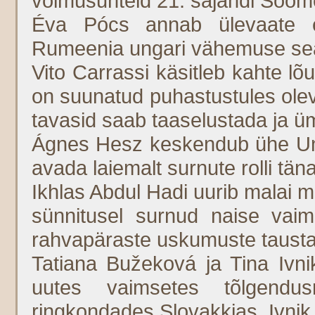
võimusuhteid 21. sajandi Soom
Éva Pócs annab ülevaate el
Rumeenia ungari vähemuse seas
Vito Carrassi käsitleb kahte lõun
on suunatud puhastustules olev
tavasid saab taaselustada ja ü
Ágnes Hesz keskendub ühe Unga
avada laiemalt surnute rolli tä
Ikhlas Abdul Hadi uurib malai
sünnitusel surnud naise vaim
rahvapäraste uskumuste tausta
Tatiana Bužeková ja Tina Ivni
uutes vaimsetes tõlgendus
ringkondades Slovakkias, Ivni