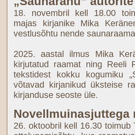
„Saunarahu“ autorite
18. novembril kell 18.00 to
majas kirjanike Mika Keränen
vestlusõhtu nende saunaraamat
2025. aastal ilmus Mika Kerä
kirjutatud raamat ning Reeli 
tekstidest kokku kogumiku „Sa
võtavad kirjanikud üksteise r
kirjanduse seoste üle.
Novellmuinasjuttega
26. oktoobril kell 16.30 toimub