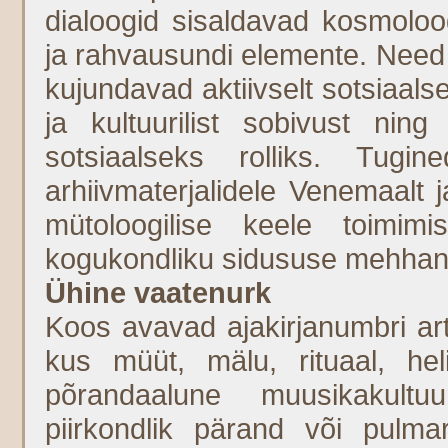
dialoogid sisaldavad kosmoloogi
ja rahvausundi elemente. Need t
kujundavad aktiivselt sotsiaal
ja kultuurilist sobivust ni
sotsiaalseks rolliks. Tug
arhiivmaterjalidele Venemaalt j
mütoloogilise keele toimim
kogukondliku sidususe mehhan
Ühine vaatenurk
Koos avavad ajakirjanumbri arti
kus müüt, mälu, rituaal, h
põrandaalune muusikakultuu
piirkondlik pärand või pulma