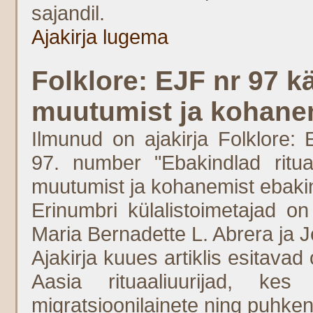
sajandil.
Ajakirja lugema
Folklore: EJF nr 97 kä
muutumist ja kohanem
Ilmunud on ajakirja Folklore: 
97. number "Ebakindlad rituaa
muutumist ja kohanemist ebakin
Erinumbri külalistoimetajad o
Maria Bernadette L. Abrera ja 
Ajakirja kuues artiklis esitava
Aasia rituaaliuurijad, ke
migratsioonilainete ning puhken