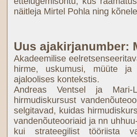
ettelugemisõhtu, kus raamatu
näitleja Mirtel Pohla ning kõnel
Uus ajakirjanumber:
Akadeemilise eelretsenseeritav
hirme, uskumusi, müüte ja ri
ajaloolises kontekstis.
Andreas Ventsel ja Mari-
hirmudiskursust vandenõuteoo
selgitavad, kuidas hirmudiskurs
vandenõuteooriaid ja nn uhhuu-
kui strateegilist tööriista 