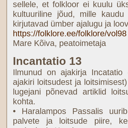
sellele, et folkloor ei kuulu 
kultuuriline jõud, mille kaud
kirjutavad ümber ajalugu ja lo
https://folklore.ee/folklore/vol98
Mare Kõiva, peatoimetaja
Incantatio 13
Ilmunud on ajakirja Incatatio
ajakiri loitsudest ja loitsimise
lugejani põnevad artiklid loits
kohta.
• Haralampos Passalis uurib
palvete ja loitsude piire,