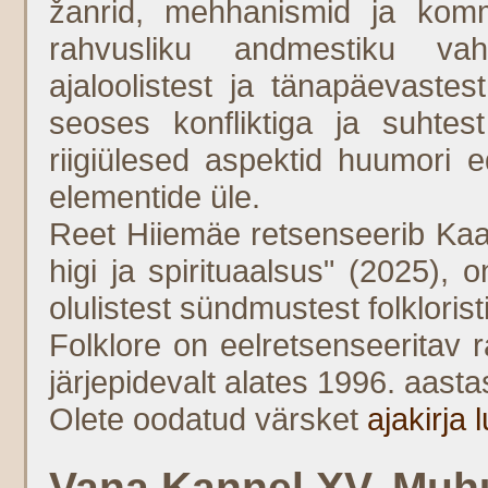
žanrid, mehhanismid ja kommu
rahvusliku andmestiku vahel
ajaloolistest ja tänapäevastest
seoses konfliktiga ja suhtes
riigiülesed aspektid huumori 
elementide üle.
Reet Hiiemäe retsenseerib Kaar
higi ja spirituaalsus" (2025), 
olulistest sündmustest folkloris
Folklore on eelretsenseeritav 
järjepidevalt alates 1996. aasta
Olete oodatud värsket
ajakirja
Vana Kannel XV. Muhu 