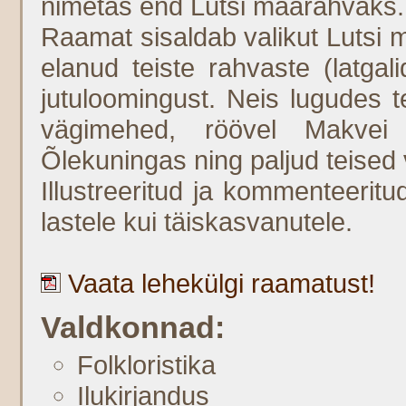
nimetas end Lutsi maarahvaks.
Raamat sisaldab valikut Lutsi
elanud teiste rahvaste (latgal
jutuloomingust. Neis lugudes
vägimehed, röövel Makvei
Õlekuningas ning paljud teised 
Illustreeritud ja kommenteerit
lastele kui täiskasvanutele.
Vaata lehekülgi raamatust!
Valdkonnad:
Folkloristika
Ilukirjandus