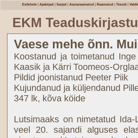
Esilehele
|
Ajakirjad
|
Sarjad
|
Aastaraamatud
|
Raamatud
|
Teesid
|
Vald
EKM Teaduskirjast
Vaese mehe õnn. Muin
Koostanud ja toimetanud Inge 
Kaasik ja Kärri Toomeos-Orgla
Pildid joonistanud Peeter Piik
Kujundanud ja küljendanud Pille
347 lk, kõva köide
Lutsimaaks on nimetatud Ida-L
veel 20. sajandi alguses ela