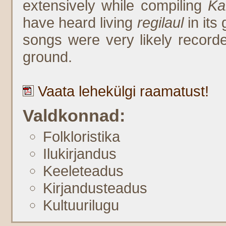
extensively while compiling
Ka
have heard living
regilaul
in its
songs were very likely recor
ground.
Vaata lehekülgi raamatust!
Valdkonnad:
Folkloristika
Ilukirjandus
Keeleteadus
Kirjandusteadus
Kultuurilugu