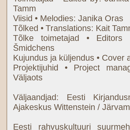
Tamm
Viisid • Melodies: Janika Oras
Tõlked • Translations: Kait Ta
Tõlke toimetajad • Editors 
Šmidchens
Kujundus ja küljendus • Cover an
Projektijuhid • Project mana
Väljaots
Väljaandjad: Eesti Kirjandu
Ajakeskus Wittenstein / Järv
Eesti rahvuskultuuri suurme