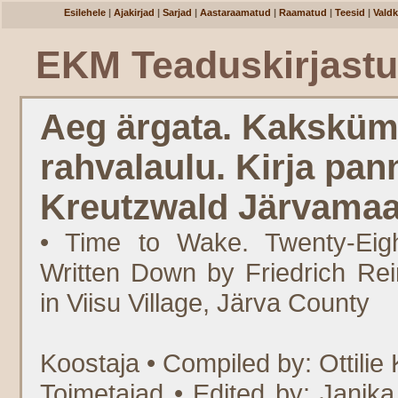
Esilehele
|
Ajakirjad
|
Sarjad
|
Aastaraamatud
|
Raamatud
|
Teesid
|
Vald
EKM Teaduskirjast
Aeg ärgata. Kaksküm
rahvalaulu. Kirja pan
Kreutzwald Järvamaalt
• Time to Wake. Twenty-Eig
Written Down by Friedrich Rei
in Viisu Village, Järva County
Koostaja • Compiled by: Ottilie
Toimetajad • Edited by: Janika