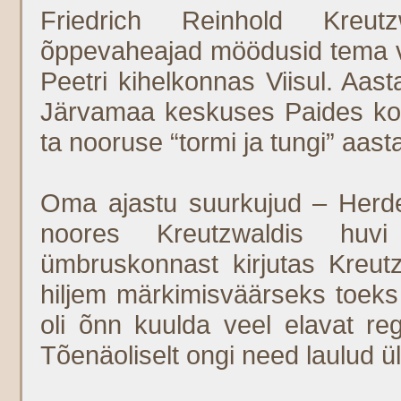
Friedrich Reinhold Kreutz
õppevaheajad möödusid tema va
Peetri kihelkonnas Viisul. Aas
Järvamaa keskuses Paides koh
ta nooruse “tormi ja tungi” aas
Oma ajastu suurkujud – Herde
noores Kreutzwaldis huvi
ümbruskonnast kirjutas Kreutzw
hiljem märkimisväärseks toeks 
oli õnn kuulda veel elavat reg
Tõenäoliselt ongi need laulud üle