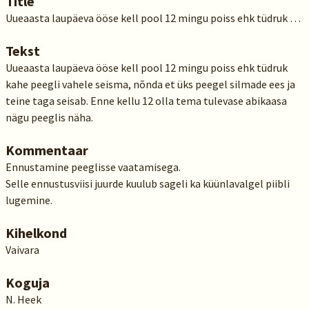
Title
Uueaasta laupäeva ööse kell pool 12 mingu poiss ehk tüdruk …
Tekst
Uueaasta laupäeva ööse kell pool 12 mingu poiss ehk tüdruk
kahe peegli vahele seisma, nõnda et üks peegel silmade ees ja
teine taga seisab. Enne kellu 12 olla tema tulevase abikaasa
nägu peeglis näha.
Kommentaar
Ennustamine peeglisse vaatamisega.
Selle ennustusviisi juurde kuulub sageli ka küünlavalgel piibli
lugemine.
Kihelkond
Vaivara
Koguja
N. Heek