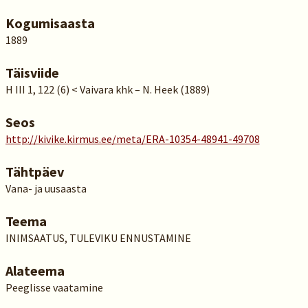
Kogumisaasta
1889
Täisviide
H III 1, 122 (6) < Vaivara khk – N. Heek (1889)
Seos
http://kivike.kirmus.ee/meta/ERA-10354-48941-49708
Tähtpäev
Vana- ja uusaasta
Teema
INIMSAATUS, TULEVIKU ENNUSTAMINE
Alateema
Peeglisse vaatamine