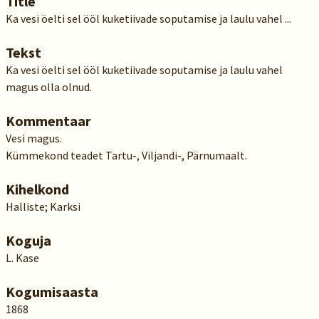
Title
Ka vesi öelti sel ööl kuketiivade soputamise ja laulu vahel ...
Tekst
Ka vesi öelti sel ööl kuketiivade soputamise ja laulu vahel
magus olla olnud.
Kommentaar
Vesi magus.
Kümmekond teadet Tartu-, Viljandi-, Pärnumaalt.
Kihelkond
Halliste; Karksi
Koguja
L. Kase
Kogumisaasta
1868