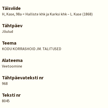
Täisviide
H, Kase, 98a < Halliste khk ja Karksi khk – L. Kase (1868)
Tähtpäev
Jõulud
Teema
KODU KORRASHOID JM. TALITUSED
Alateema
Veetoomine
Tähtpäevateksti nr
968
Teksti nr
8045