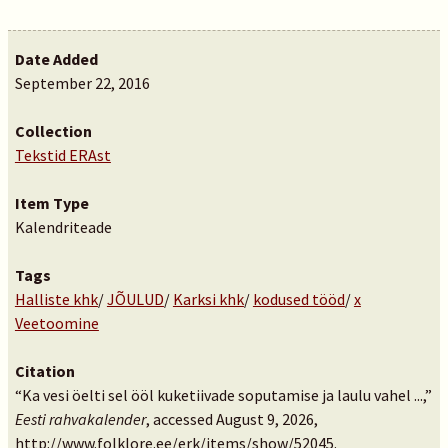
Date Added
September 22, 2016
Collection
Tekstid ERAst
Item Type
Kalendriteade
Tags
Halliste khk
/
JÕULUD
/
Karksi khk
/
kodused tööd
/
x
Veetoomine
Citation
“Ka vesi öelti sel ööl kuketiivade soputamise ja laulu vahel ...,”
Eesti rahvakalender
, accessed August 9, 2026,
http://www.folklore.ee/erk/items/show/52045
.