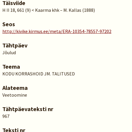
Täisviide
H II 18, 661 (9) < Kaarma khk – M. Kallas (1888)
Seos
http://kivike.kirmus.ee/meta/ERA-10354-78557-97202
Tähtpäev
Jõulud
Teema
KODU KORRASHOID JM. TALITUSED
Alateema
Veetoomine
Tähtpäevateksti nr
967
Teksti nr