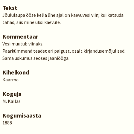
Tekst
Jõululaupa ööse kella ühe ajal on kaevuvesi viin; kui katsuda
tahad, siis mine üksi kaevule.
Kommentaar
Vesi muutub viinaks.
Paarkümmend teadet eri paigust, osalt kirjandusemõjulised.
Sama uskumus seoses jaaniööga.
Kihelkond
Kaarma
Koguja
M. Kallas
Kogumisaasta
1888