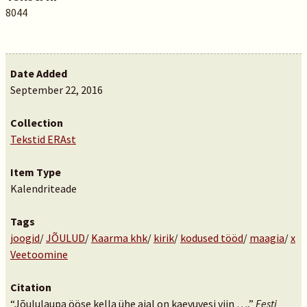
8044
Date Added
September 22, 2016
Collection
Tekstid ERAst
Item Type
Kalendriteade
Tags
joogid
/
JÕULUD
/
Kaarma khk
/
kirik
/
kodused tööd
/
maagia
/
x
Veetoomine
Citation
“Jõululaupa ööse kella ühe ajal on kaevuvesi viin …,”
Eesti