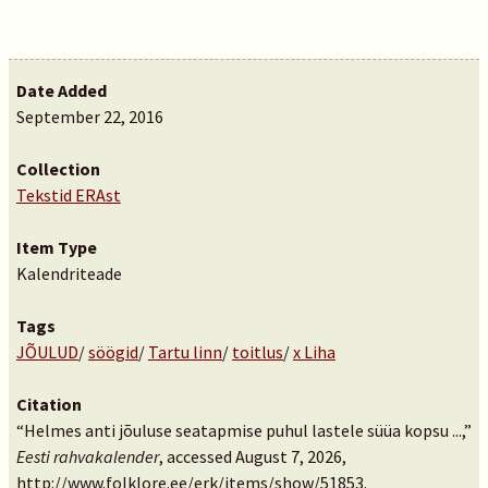
Date Added
September 22, 2016
Collection
Tekstid ERAst
Item Type
Kalendriteade
Tags
JÕULUD
/
söögid
/
Tartu linn
/
toitlus
/
x Liha
Citation
“Helmes anti jõuluse seatapmise puhul lastele süüa kopsu ...,”
Eesti rahvakalender
, accessed August 7, 2026,
http://www.folklore.ee/erk/items/show/51853
.