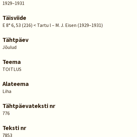
1929–1931
Täisviide
E 8° 6, 53 (216) < Tartu l – M. J. Eisen (1929–1931)
Tähtpäev
Jõulud
Teema
TOITLUS
Alateema
Liha
Tähtpäevateksti nr
776
Teksti nr
7853