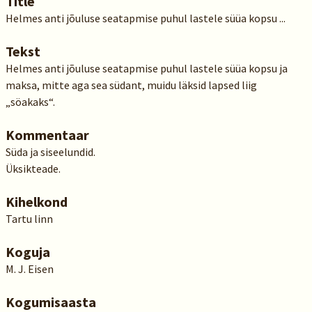
Title
Helmes anti jõuluse seatapmise puhul lastele süüa kopsu ...
Tekst
Helmes anti jõuluse seatapmise puhul lastele süüa kopsu ja
maksa, mitte aga sea südant, muidu läksid lapsed liig
„söakaks“.
Kommentaar
Süda ja siseelundid.
Üksikteade.
Kihelkond
Tartu linn
Koguja
M. J. Eisen
Kogumisaasta