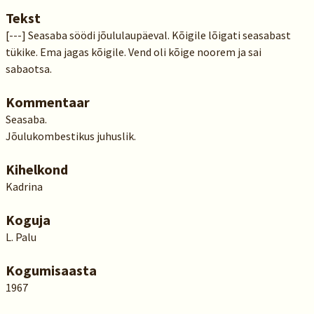
Tekst
[---] Seasaba söödi jõululaupäeval. Kõigile lõigati seasabast
tükike. Ema jagas kõigile. Vend oli kõige noorem ja sai
sabaotsa.
Kommentaar
Seasaba.
Jõulukombestikus juhuslik.
Kihelkond
Kadrina
Koguja
L. Palu
Kogumisaasta
1967