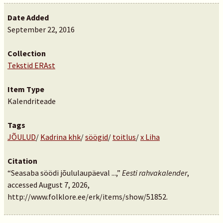
Date Added
September 22, 2016
Collection
Tekstid ERAst
Item Type
Kalendriteade
Tags
JÕULUD
/
Kadrina khk
/
söögid
/
toitlus
/
x Liha
Citation
“Seasaba söödi jõululaupäeval ...,”
Eesti rahvakalender
,
accessed August 7, 2026,
http://www.folklore.ee/erk/items/show/51852
.