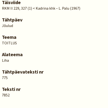
Täisviide
RKM II 229, 327 (1) < Kadrina khk – L. Palu (1967)
Tähtpäev
Jõulud
Teema
TOITLUS
Alateema
Liha
Tähtpäevateksti nr
775
Teksti nr
7852