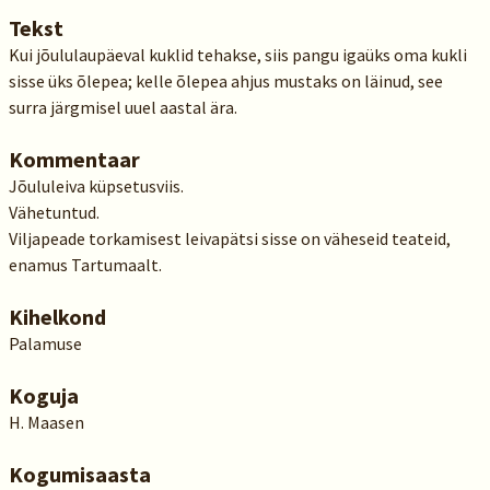
Tekst
Kui jõululaupäeval kuklid tehakse, siis pangu igaüks oma kukli
sisse üks õlepea; kelle õlepea ahjus mustaks on läinud, see
surra järgmisel uuel aastal ära.
Kommentaar
Jõululeiva küpsetusviis.
Vähetuntud.
Viljapeade torkamisest leivapätsi sisse on väheseid teateid,
enamus Tartumaalt.
Kihelkond
Palamuse
Koguja
H. Maasen
Kogumisaasta