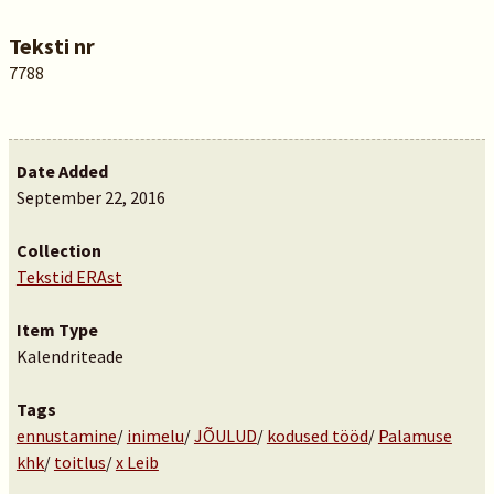
Teksti nr
7788
Date Added
September 22, 2016
Collection
Tekstid ERAst
Item Type
Kalendriteade
Tags
ennustamine
/
inimelu
/
JÕULUD
/
kodused tööd
/
Palamuse
khk
/
toitlus
/
x Leib