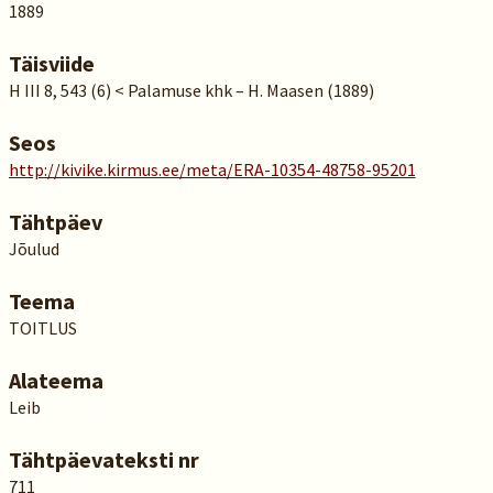
1889
Täisviide
H III 8, 543 (6) < Palamuse khk – H. Maasen (1889)
Seos
http://kivike.kirmus.ee/meta/ERA-10354-48758-95201
Tähtpäev
Jõulud
Teema
TOITLUS
Alateema
Leib
Tähtpäevateksti nr
711