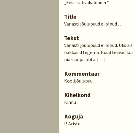
„Eesti rahvakalender“
Title
Vanasti jõulupuud ei olnud …
Tekst
Vanasti jõulupuud ei olnud. Üks 20
hakkasid tegema. Nüüd teevad kõik
niärilaupa õhta. [---]
Kommentaar
Koolijõulupuu.
Kihelkond
Kihnu
Koguja
P. Ariste