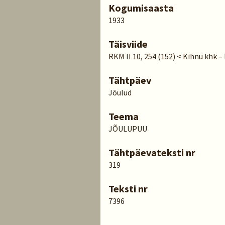
Kogumisaasta
1933
Täisviide
RKM II 10, 254 (152) < Kihnu khk – 
Tähtpäev
Jõulud
Teema
JÕULUPUU
Tähtpäevateksti nr
319
Teksti nr
7396