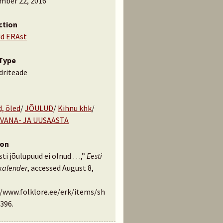
mber 22, 2016
ction
id ERAst
Type
driteade
, õled
/
JÕULUD
/
Kihnu khk
/
/
VANA- JA UUSAASTA
ion
sti jõulupuud ei olnud …,”
Eesti
kalender
, accessed August 8,
//www.folklore.ee/erk/items/sh
396
.