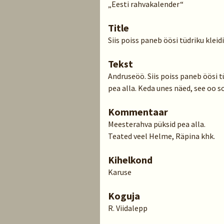
„Eesti rahvakalender“
Title
Siis poiss paneb öösi tüdriku kleid
Tekst
Andruseöö. Siis poiss paneb öösi tü
pea alla. Keda unes näed, see oo so
Kommentaar
Meesterahva püksid pea alla.
Teated veel Helme, Räpina khk.
Kihelkond
Karuse
Koguja
R. Viidalepp