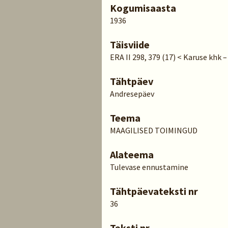
Kogumisaasta
1936
Täisviide
ERA II 298, 379 (17) < Karuse khk –
Tähtpäev
Andresepäev
Teema
MAAGILISED TOIMINGUD
Alateema
Tulevase ennustamine
Tähtpäevateksti nr
36
Teksti nr