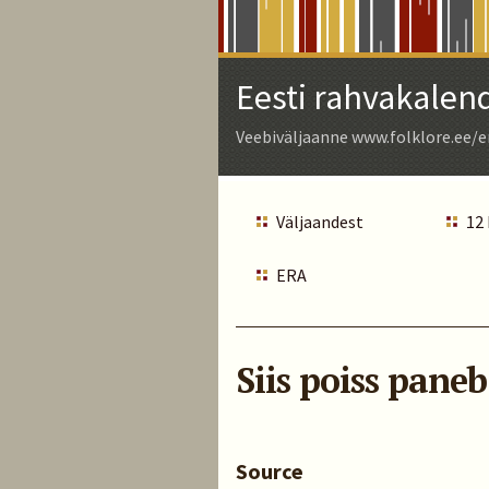
Skip
to
Main
Eesti rahvakalen
Content
Veebiväljaanne www.folklore.ee/e
Väljaandest
12
ERA
Siis poiss paneb
Source