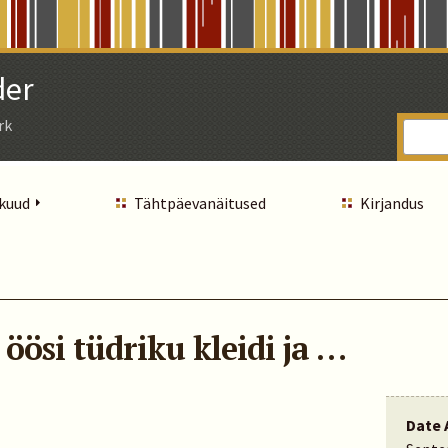
der
rk
 kuud
Tähtpäevanäitused
Kirjandus
 öösi tüdriku kleidi ja …
Date 