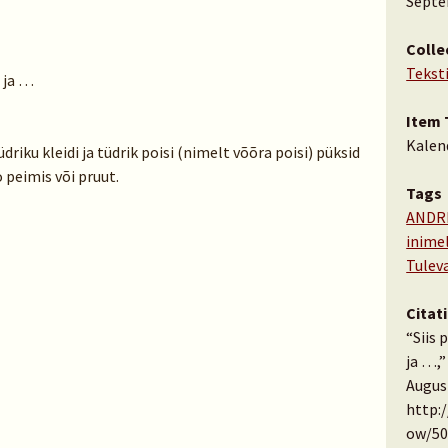
Septe
Colle
Tekst
i ja …
Item 
Kalen
driku kleidi ja tüdrik poisi (nimelt võõra poisi) püksid
 peimis või pruut.
Tags
ANDR
inime
Tulev
Citat
“Siis 
ja …,
August
http:
ow/50