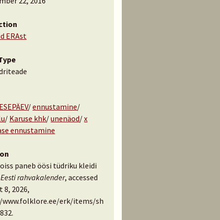
mber 22, 2016
ction
id ERAst
Type
driteade
ESEPÄEV
/
ennustamine
/
lu
/
Karuse khk
/
unenäod
/
x
ase ennustamine
ion
poiss paneb öösi tüdriku kleidi
”
Eesti rahvakalender
, accessed
 8, 2026,
//www.folklore.ee/erk/items/sh
832
.