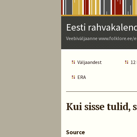
Skip
to
Main
Eesti rahvakalen
Content
Veebiväljaanne www.folklore.ee/e
Väljaandest
12
ERA
Kui sisse tulid,
Source