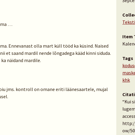
Septe
Colle
Tekst
ugema …
Item 
Kalen
ugema. Ennevanast olla mart küll tööd ka küsind. Naised
nii et saand mardil nende lõngadega kääd kinni siduda.
Tags
 ka näidand mardile.
kodus
maske
khk
iu jms. kontroll on omane eriti läänesaartele, mujal
Citat
sel.
“Kui s
lugem
access
http:
ow/50