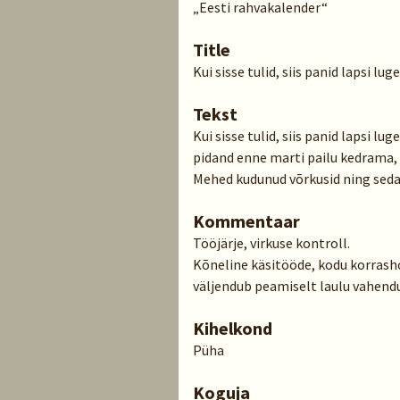
„Eesti rahvakalender“
Title
Kui sisse tulid, siis panid lapsi l
Tekst
Kui sisse tulid, siis panid lapsi l
pidand enne marti pailu kedrama, 
Mehed kudunud võrkusid ning seda
Kommentaar
Tööjärje, virkuse kontroll.
Kõneline käsitööde, kodu korrasho
väljendub peamiselt laulu vahendu
Kihelkond
Püha
Koguja