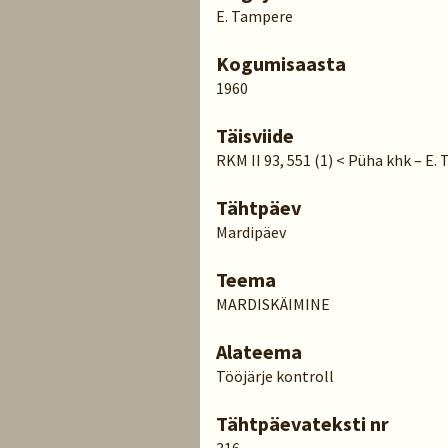
E. Tampere
Kogumisaasta
1960
Täisviide
RKM II 93, 551 (1) < Püha khk – E.
Tähtpäev
Mardipäev
Teema
MARDISKÄIMINE
Alateema
Tööjärje kontroll
Tähtpäevateksti nr