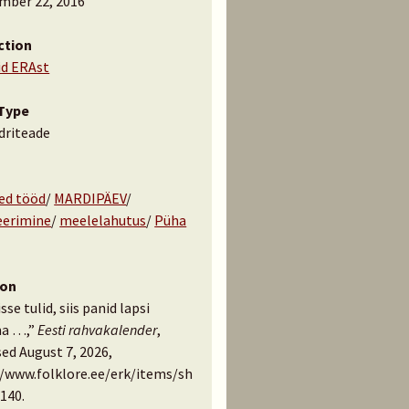
mber 22, 2016
ction
id ERAst
Type
driteade
ed tööd
/
MARDIPÄEV
/
erimine
/
meelelahutus
/
Püha
ion
isse tulid, siis panid lapsi
a …,”
Eesti rahvakalender
,
ed August 7, 2026,
//www.folklore.ee/erk/items/sh
140
.