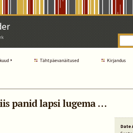
der
rk
 kuud
Tähtpäevanäitused
Kirjandus
 siis panid lapsi lugema …
Date 