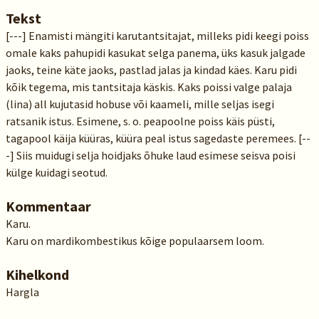
Tekst
[---] Enamisti mängiti karutantsitajat, milleks pidi keegi poiss
omale kaks pahupidi kasukat selga panema, üks kasuk jalgade
jaoks, teine käte jaoks, pastlad jalas ja kindad käes. Karu pidi
kõik tegema, mis tantsitaja käskis. Kaks poissi valge palaja
(lina) all kujutasid hobuse või kaameli, mille seljas isegi
ratsanik istus. Esimene, s. o. peapoolne poiss käis püsti,
tagapool käija küüras, küüra peal istus sagedaste peremees. [--
-] Siis muidugi selja hoidjaks õhuke laud esimese seisva poisi
külge kuidagi seotud.
Kommentaar
Karu.
Karu on mardikombestikus kõige populaarsem loom.
Kihelkond
Hargla