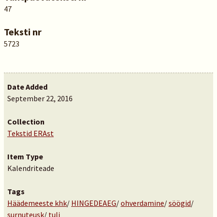
47
Teksti nr
5723
Date Added
September 22, 2016
Collection
Tekstid ERAst
Item Type
Kalendriteade
Tags
Häädemeeste khk
/
HINGEDEAEG
/
ohverdamine
/
söögid
/
surnuteusk
/
tuli