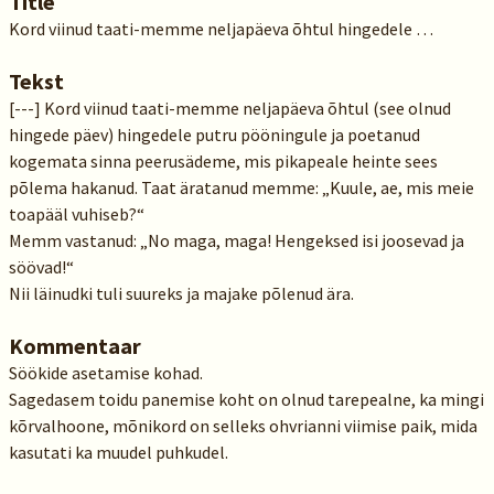
Title
Kord viinud taati-memme neljapäeva õhtul hingedele …
Tekst
[---] Kord viinud taati-memme neljapäeva õhtul (see olnud
hingede päev) hingedele putru pööningule ja poetanud
kogemata sinna peerusädeme, mis pikapeale heinte sees
põlema hakanud. Taat äratanud memme: „Kuule, ae, mis meie
toapääl vuhiseb?“
Memm vastanud: „No maga, maga! Hengeksed isi joosevad ja
söövad!“
Nii läinudki tuli suureks ja majake põlenud ära.
Kommentaar
Söökide asetamise kohad.
Sagedasem toidu panemise koht on olnud tarepealne, ka mingi
kõrvalhoone, mõnikord on selleks ohvrianni viimise paik, mida
kasutati ka muudel puhkudel.