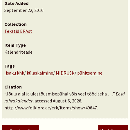
Date Added
September 22, 2016
Collection
Tekstid ERAst
Item Type
Kalendriteade
Tags
Iisaku khk
/
külaskäimine
/
MIDRUSK
/
pühitsemine
Citation
“Jõulu ajal ja ülestõusmisepühal võis veel tööd teha …,”
Eesti
rahvakalender
, accessed August 6, 2026,
http://www.folklore.ee/erk/items/show/49647
.