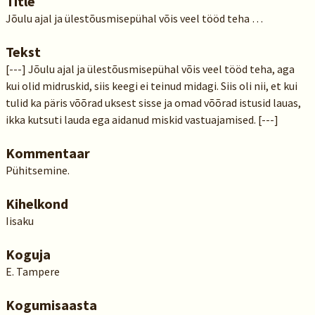
Title
Jõulu ajal ja ülestõusmisepühal võis veel tööd teha …
Tekst
[---] Jõulu ajal ja ülestõusmisepühal võis veel tööd teha, aga
kui olid midruskid, siis keegi ei teinud midagi. Siis oli nii, et kui
tulid ka päris võõrad uksest sisse ja omad võõrad istusid lauas,
ikka kutsuti lauda ega aidanud miskid vastuajamised. [---]
Kommentaar
Pühitsemine.
Kihelkond
Iisaku
Koguja
E. Tampere
Kogumisaasta