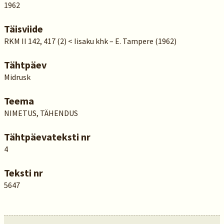
1962
Täisviide
RKM II 142, 417 (2) < Iisaku khk – E. Tampere (1962)
Tähtpäev
Midrusk
Teema
NIMETUS, TÄHENDUS
Tähtpäevateksti nr
4
Teksti nr
5647