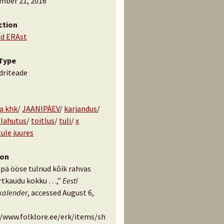
mber 21, 2016
ction
id ERAst
Type
driteade
la khk
/
JAANIPÄEV
/
karjandus
/
lahutus
/
toitlus
/
tuli
/
x
ule juures
ion
ipä ööse tulnud kõik rahvas
tkaudu kokku …,”
Eesti
kalender
, accessed August 6,
//www.folklore.ee/erk/items/sh