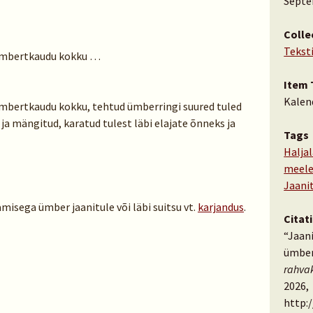
Septe
Colle
Tekst
 ümbertkaudu kokku …
Item 
Kalen
ümbertkaudu kokku, tehtud ümberringi suured tuled
ja mängitud, karatud tulest läbi elajate õnneks ja
Tags
Halja
meele
Jaanit
isega ümber jaanitule või läbi suitsu vt.
karjandus
.
Citat
“Jaan
ümber
rahva
2026,
http: