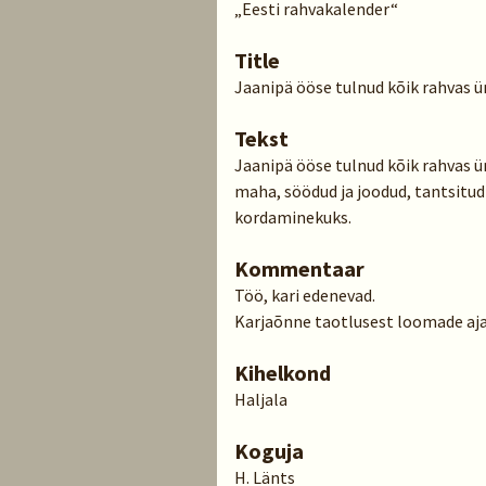
„Eesti rahvakalender“
Title
Jaanipä ööse tulnud kõik rahvas
Tekst
Jaanipä ööse tulnud kõik rahvas 
maha, söödud ja joodud, tantsitud 
kordaminekuks.
Kommentaar
Töö, kari edenevad.
Karjaõnne taotlusest loomade ajam
Kihelkond
Haljala
Koguja
H. Länts