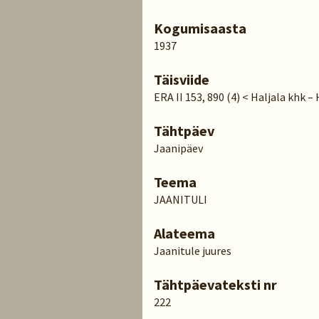
Kogumisaasta
1937
Täisviide
ERA II 153, 890 (4) < Haljala khk –
Tähtpäev
Jaanipäev
Teema
JAANITULI
Alateema
Jaanitule juures
Tähtpäevateksti nr
222