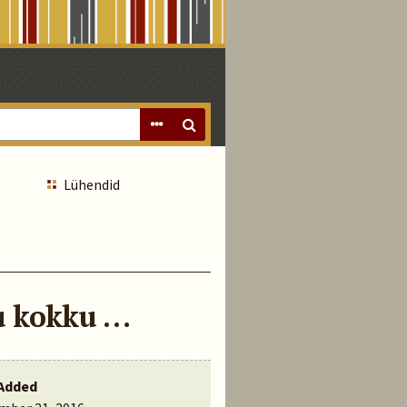
Lühendid
u kokku …
Added