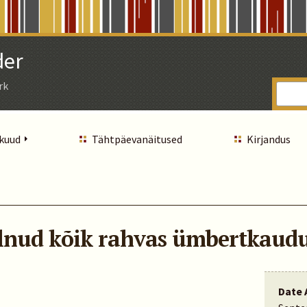
der
rk
 kuud
Tähtpäevanäitused
Kirjandus
ulnud kõik rahvas ümbertkaud
Date 