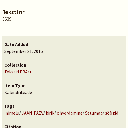
Teksti nr
3639
Date Added
September 21, 2016
Collection
Tekstid ERAst
Item Type
Kalendriteade
Tags
inimelu
/
JAANIPÄEV
/
kirik
/
ohverdamine
/
Setumaa
/
söögid
Citation