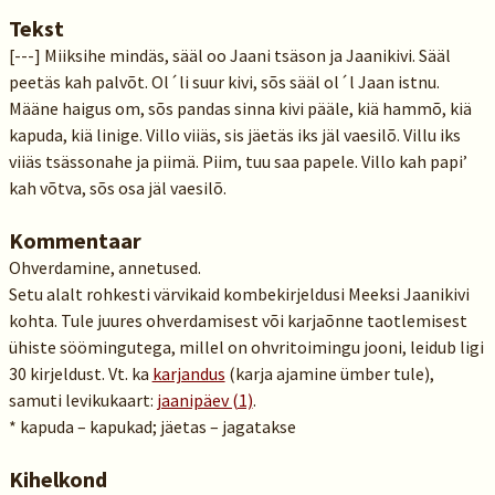
Tekst
[---] Miiksihe mindäs, sääl oo Jaani tsäson ja Jaanikivi. Sääl
peetäs kah palvõt. Ol´li suur kivi, sõs sääl ol´l Jaan istnu.
Määne haigus om, sõs pandas sinna kivi pääle, kiä hammõ, kiä
kapuda, kiä linige. Villo viiäs, sis jäetäs iks jäl vaesilõ. Villu iks
viiäs tsässonahe ja piimä. Piim, tuu saa papele. Villo kah papi’
kah võtva, sõs osa jäl vaesilõ.
Kommentaar
Ohverdamine, annetused.
Setu alalt rohkesti värvikaid kombekirjeldusi Meeksi Jaanikivi
kohta. Tule juures ohverdamisest või karjaõnne taotlemisest
ühiste söömingutega, millel on ohvritoimingu jooni, leidub ligi
30 kirjeldust. Vt. ka
karjandus
(karja ajamine ümber tule),
samuti levikukaart:
jaanipäev (1)
.
* kapuda – kapukad; jäetas – jagatakse
Kihelkond