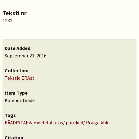
Teksti nr
1232
Date Added
September 21, 2016
Collection
Tekstid ERAst
Item Type
Kalendriteade
Tags
KÄÄDRIPÄEV
/
meelelahutus
/
putukad
/
Rõuge khk
Citation