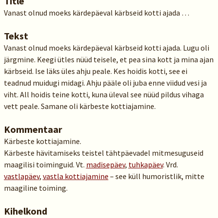
Title
Vanast olnud moeks kärdepäeval kärbseid kotti ajada …
Tekst
Vanast olnud moeks kärdepäeval kärbseid kotti ajada. Lugu oli
järgmine. Keegi ütles nüüd teisele, et pea sina kott ja mina ajan
kärbseid. Ise läks üles ahju peale. Kes hoidis kotti, see ei
teadnud muidugi midagi. Ahju pääle oli juba enne viidud vesi ja
viht. All hoidis teine kotti, kuna üleval see nüüd pildus vihaga
vett peale. Samane oli kärbeste kottiajamine.
Kommentaar
Kärbeste kottiajamine.
Kärbeste hävitamiseks teistel tähtpäevadel mitmesuguseid
maagilisi toiminguid. Vt.
madisepäev
,
tuhkapäev
. Vrd.
vastlapäev
,
vastla kottiajamine
– see küll humoristlik, mitte
maagiline toiming.
Kihelkond