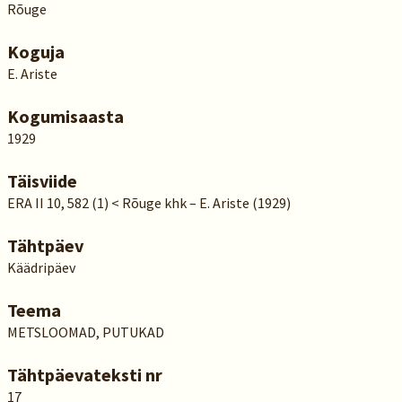
Rõuge
Koguja
E. Ariste
Kogumisaasta
1929
Täisviide
ERA II 10, 582 (1) < Rõuge khk – E. Ariste (1929)
Tähtpäev
Käädripäev
Teema
METSLOOMAD, PUTUKAD
Tähtpäevateksti nr
17